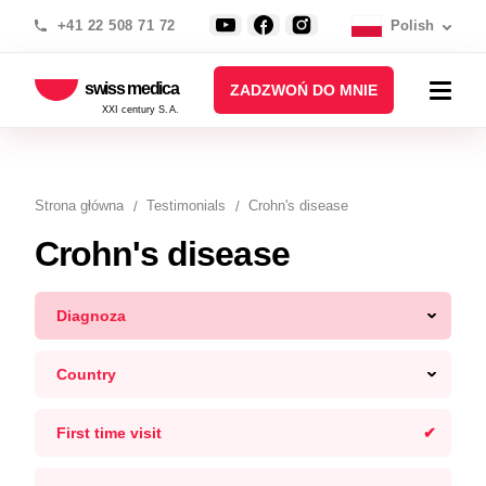
+41 22 508 71 72
Polish
swiss medica
ZADZWOŃ DO MNIE
XXI century S.A.
Strona główna
Testimonials
Crohn's disease
Crohn's disease
Diagnoza
Country
First time visit