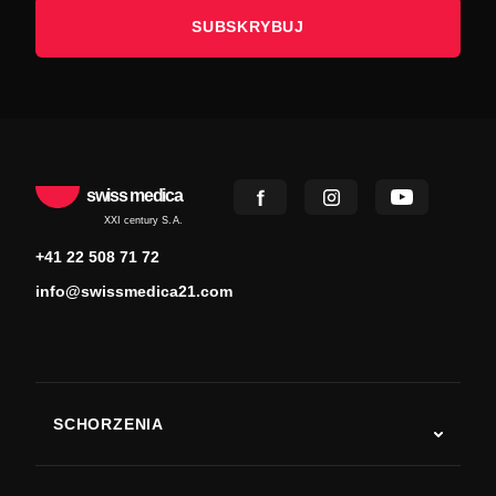
SUBSKRYBUJ
swiss medica
XXI century S.A.
+41 22 508 71 72
info@swissmedica21.com
SCHORZENIA
Autyzm
ALS