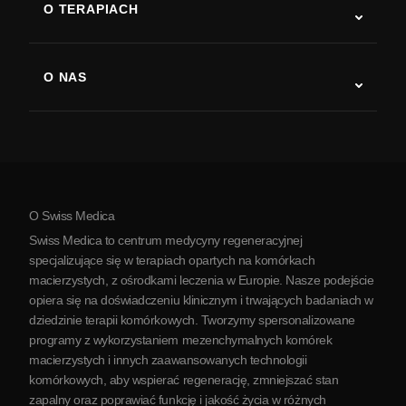
O TERAPIACH
Powrót do sprawności po udarze
Badania nad terapią komórkami macierzystymi
Stwardnienie rozsiane
Terapia komórkami macierzystymi
O NAS
Choroba Parkinsona
Procedura leczenia komórkami macierzystymi
O nas
Zapalenie stawów
Koszt terapii komórkami macierzystymi
Opinie
Zobacz wszystkie schorzenia
Mity na temat komórek macierzystych
Cennik
Protokół
O Swiss Medica
O Serbii
Swiss Medica to centrum medycyny regeneracyjnej
Blog
specjalizujące się w terapiach opartych na komórkach
macierzystych, z ośrodkami leczenia w Europie. Nasze podejście
Partnerstwo
opiera się na doświadczeniu klinicznym i trwających badaniach w
Skontaktuj się z nami
dziedzinie terapii komórkowych. Tworzymy spersonalizowane
programy z wykorzystaniem mezenchymalnych komórek
macierzystych i innych zaawansowanych technologii
komórkowych, aby wspierać regenerację, zmniejszać stan
zapalny oraz poprawiać funkcję i jakość życia w różnych