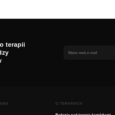
o terapii
dzy
w
ENIA
O TERAPIACH
Badania nad terapią komórkami