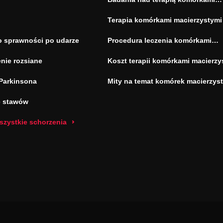
macierzystymi
Terapia komórkami macierzystymi
o sprawności po udarze
Procedura leczenia komórkami
macierzystymi
nie rozsiane
Koszt terapii komórkami macierzy
Parkinsona
Mity na temat komórek macierzys
e stawów
szystkie schorzenia