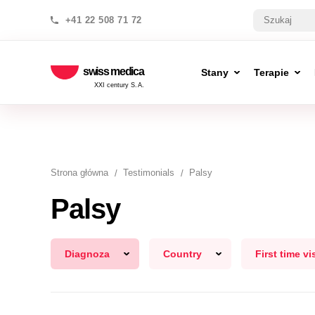
+41 22 508 71 72
swiss medica
Stany
Terapie
XXI century S.A.
Strona główna
Testimonials
Palsy
Palsy
Diagnoza
Country
First time vis