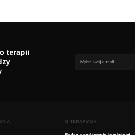
o terapii
dzy
w
ENIA
O TERAPIACH
Badania nad terapią komórkami