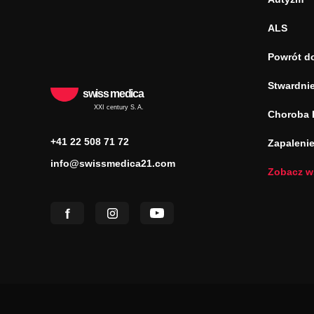
ALS
Powrót d
Stwardnie
swiss medica
XXI century S.A.
Choroba 
+41 22 508 71 72
Zapaleni
info@swissmedica21.com
Zobacz w