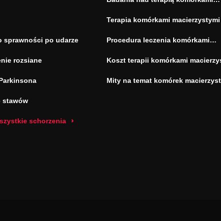
macierzystymi
Terapia komórkami macierzystymi
o sprawności po udarze
Procedura leczenia komórkami
macierzystymi
nie rozsiane
Koszt terapii komórkami macierzy
Parkinsona
Mity na temat komórek macierzys
e stawów
szystkie schorzenia