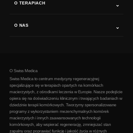
O TERAPIACH
Powrót do sprawności po udarze
Badania nad terapią komórkami macierzystymi
Stwardnienie rozsiane
Terapia komórkami macierzystymi
O NAS
Choroba Parkinsona
Procedura leczenia komórkami macierzystymi
O nas
Zapalenie stawów
Koszt terapii komórkami macierzystymi
Opinie
Zobacz wszystkie schorzenia
Mity na temat komórek macierzystych
Cennik
Protokół
O Swiss Medica
O Serbii
Swiss Medica to centrum medycyny regeneracyjnej
Blog
specjalizujące się w terapiach opartych na komórkach
macierzystych, z ośrodkami leczenia w Europie. Nasze podejście
Partnerstwo
opiera się na doświadczeniu klinicznym i trwających badaniach w
Skontaktuj się z nami
dziedzinie terapii komórkowych. Tworzymy spersonalizowane
programy z wykorzystaniem mezenchymalnych komórek
macierzystych i innych zaawansowanych technologii
komórkowych, aby wspierać regenerację, zmniejszać stan
zapalny oraz poprawiać funkcję i jakość życia w różnych