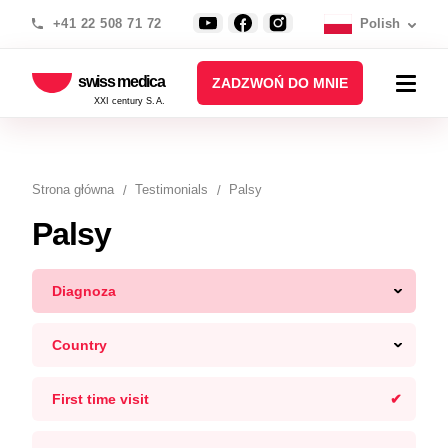
+41 22 508 71 72
Polish
swiss medica
ZADZWOŃ DO MNIE
XXI century S.A.
Strona główna
Testimonials
Palsy
Palsy
Diagnoza
Country
First time visit