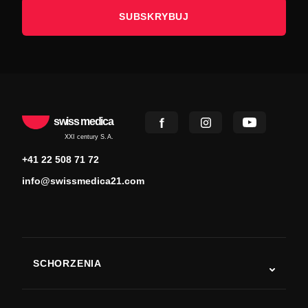
SUBSKRYBUJ
swiss medica
XXI century S.A.
+41 22 508 71 72
info@swissmedica21.com
SCHORZENIA
Autyzm
ALS