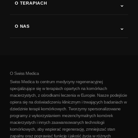
O TERAPIACH
Powrót do sprawności po udarze
Badania nad terapią komórkami macierzystymi
Stwardnienie rozsiane
Terapia komórkami macierzystymi
O NAS
Choroba Parkinsona
Procedura leczenia komórkami macierzystymi
O nas
Zapalenie stawów
Koszt terapii komórkami macierzystymi
Opinie
Zobacz wszystkie schorzenia
Mity na temat komórek macierzystych
Cennik
Protokół
O Swiss Medica
O Serbii
Swiss Medica to centrum medycyny regeneracyjnej
Blog
specjalizujące się w terapiach opartych na komórkach
macierzystych, z ośrodkami leczenia w Europie. Nasze podejście
Partnerstwo
opiera się na doświadczeniu klinicznym i trwających badaniach w
Skontaktuj się z nami
dziedzinie terapii komórkowych. Tworzymy spersonalizowane
programy z wykorzystaniem mezenchymalnych komórek
macierzystych i innych zaawansowanych technologii
komórkowych, aby wspierać regenerację, zmniejszać stan
zapalny oraz poprawiać funkcję i jakość życia w różnych