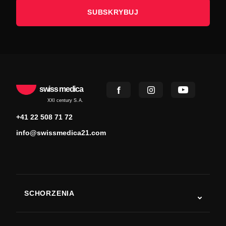
SUBSKRYBUJ
swiss medica
XXI century S.A.
+41 22 508 71 72
info@swissmedica21.com
SCHORZENIA
Autyzm
ALS