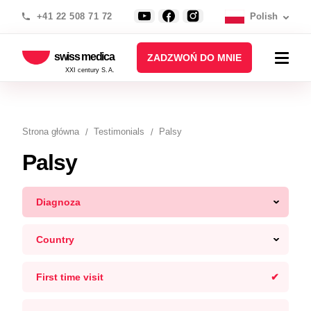
+41 22 508 71 72
Polish
swiss medica
ZADZWOŃ DO MNIE
XXI century S.A.
Strona główna
Testimonials
Palsy
Palsy
Diagnoza
Country
First time visit