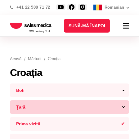
+41 22 508 71 72
Romanian
swiss medica
SUNĂ-MĂ ÎNAPOI
XXI century S.A.
Acasă
Mărturii
Croația
Croația
Boli
Țară
Prima vizită