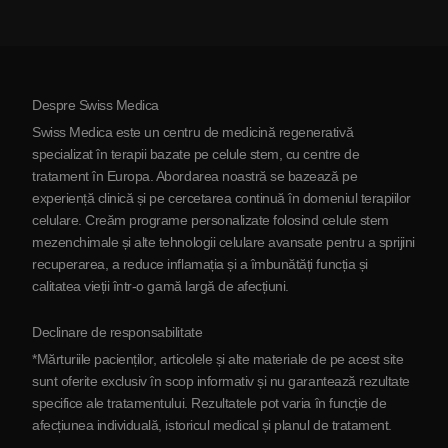
Costul terapiei cu celule stem
Mărturii
Vezi toate afecțiunile
Mituri despre celulele stem
Prețuri
Protocol
Despre Swiss Medica
Despre Serbia
Swiss Medica este un centru de medicină regenerativă
Blog
specializat în terapii bazate pe celule stem, cu centre de
tratament în Europa. Abordarea noastră se bazează pe
Parteneriat
experiență clinică și pe cercetarea continuă în domeniul terapiilor
Contactaţi-ne
celulare. Creăm programe personalizate folosind celule stem
mezenchimale și alte tehnologii celulare avansate pentru a sprijini
recuperarea, a reduce inflamația și a îmbunătăți funcția și
calitatea vieții într-o gamă largă de afecțiuni.
Declinare de responsabilitate
*Mărturiile pacienților, articolele și alte materiale de pe acest site
sunt oferite exclusiv în scop informativ și nu garantează rezultate
specifice ale tratamentului. Rezultatele pot varia în funcție de
afecțiunea individuală, istoricul medical și planul de tratament.