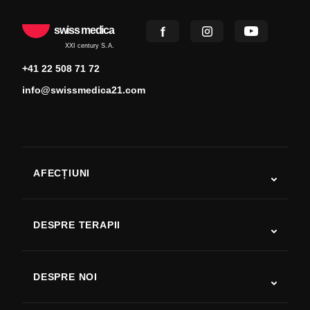
swiss medica
XXI century S.A.
+41 22 508 71 72
info@swissmedica21.com
AFECȚIUNI
Autism
SLA
DESPRE TERAPII
Recuperare după AVC
Studii despre terapia cu celule stem
Scleroză multiplă
Terapia cu celule stem
DESPRE NOI
Boala Parkinson
Procedura de tratament cu celule stem
Despre noi
Artrită