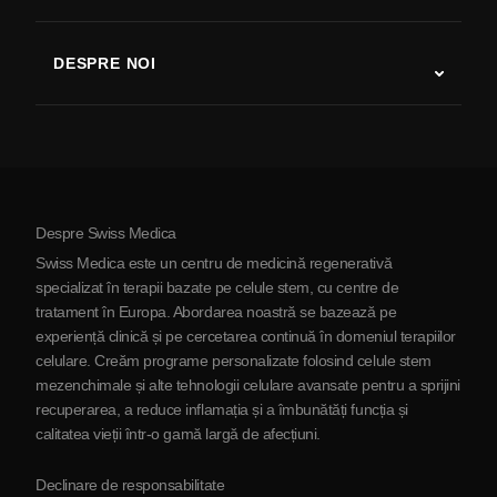
Studii despre terapia cu celule stem
Scleroză multiplă
Terapia cu celule stem
DESPRE NOI
Boala Parkinson
Procedura de tratament cu celule stem
Despre noi
Artrită
Costul terapiei cu celule stem
Mărturii
Vezi toate afecțiunile
Mituri despre celulele stem
Prețuri
Protocol
Despre Swiss Medica
Despre Serbia
Swiss Medica este un centru de medicină regenerativă
Blog
specializat în terapii bazate pe celule stem, cu centre de
tratament în Europa. Abordarea noastră se bazează pe
Parteneriat
experiență clinică și pe cercetarea continuă în domeniul terapiilor
Contactaţi-ne
celulare. Creăm programe personalizate folosind celule stem
mezenchimale și alte tehnologii celulare avansate pentru a sprijini
recuperarea, a reduce inflamația și a îmbunătăți funcția și
calitatea vieții într-o gamă largă de afecțiuni.
Declinare de responsabilitate