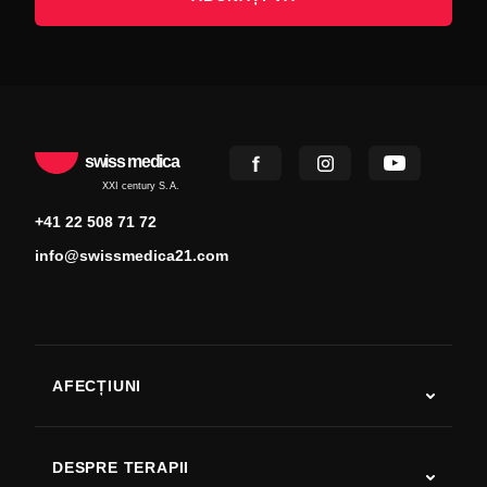
swiss medica
XXI century S.A.
+41 22 508 71 72
info@swissmedica21.com
AFECȚIUNI
Autism
SLA
DESPRE TERAPII
Recuperare după AVC