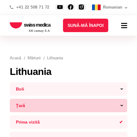
+41 22 508 71 72
Romanian
swiss medica
SUNĂ-MĂ ÎNAPOI
XXI century S.A.
Acasă
Mărturii
Lithuania
Lithuania
Boli
Țară
Prima vizită