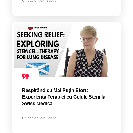
Un pacient din Scoția
Respirând cu Mai Puțin Efort:
Experiența Terapiei cu Celule Stem la
Swiss Medica
Un pacient din Scoția