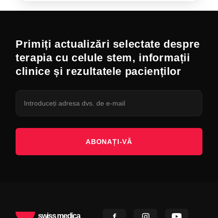
Primiți actualizări selectate despre
terapia cu celule stem, informații
clinice și rezultatele pacienților
ABONAȚI-VĂ
swiss medica