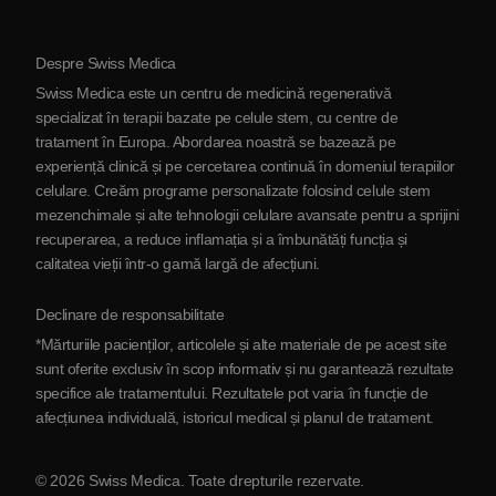
Protocol
Despre Swiss Medica
Despre Serbia
Swiss Medica este un centru de medicină regenerativă
Blog
specializat în terapii bazate pe celule stem, cu centre de
tratament în Europa. Abordarea noastră se bazează pe
Parteneriat
experiență clinică și pe cercetarea continuă în domeniul terapiilor
Contactaţi-ne
celulare. Creăm programe personalizate folosind celule stem
mezenchimale și alte tehnologii celulare avansate pentru a sprijini
recuperarea, a reduce inflamația și a îmbunătăți funcția și
calitatea vieții într-o gamă largă de afecțiuni.
Declinare de responsabilitate
*Mărturiile pacienților, articolele și alte materiale de pe acest site
sunt oferite exclusiv în scop informativ și nu garantează rezultate
specifice ale tratamentului. Rezultatele pot varia în funcție de
afecțiunea individuală, istoricul medical și planul de tratament.
© 2026 Swiss Medica. Toate drepturile rezervate.