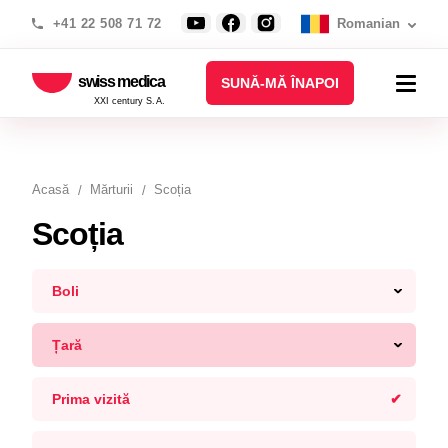
+41 22 508 71 72
Romanian
swiss medica
SUNĂ-MĂ ÎNAPOI
XXI century S.A.
Acasă
Mărturii
Scoția
Scoția
Boli
Țară
Prima vizită