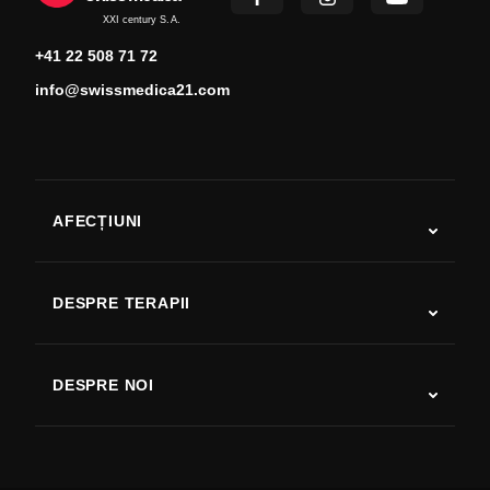
XXI century S.A.
+41 22 508 71 72
info@swissmedica21.com
AFECȚIUNI
Autism
SLA
DESPRE TERAPII
Recuperare după AVC
Studii despre terapia cu celule stem
Scleroză multiplă
Terapia cu celule stem
DESPRE NOI
Boala Parkinson
Procedura de tratament cu celule stem
Despre noi
Artrită
Costul terapiei cu celule stem
Mărturii
Vezi toate afecțiunile
Mituri despre celulele stem
Prețuri