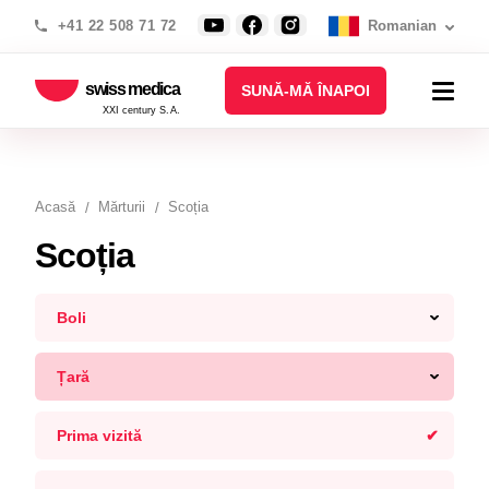
+41 22 508 71 72
Romanian
swiss medica
SUNĂ-MĂ ÎNAPOI
XXI century S.A.
Acasă
Mărturii
Scoția
Scoția
Boli
Țară
Prima vizită