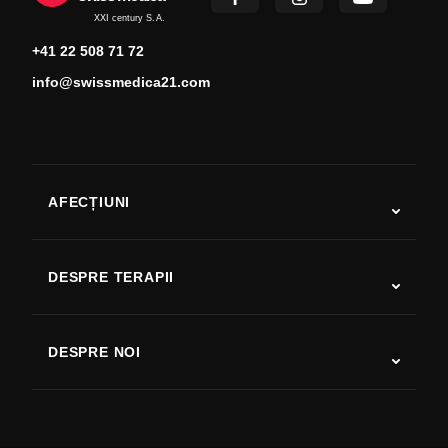
XXI century S.A.
+41 22 508 71 72
info@swissmedica21.com
AFECȚIUNI
Autism
SLA
DESPRE TERAPII
Recuperare după AVC
Studii despre terapia cu celule stem
Scleroză multiplă
Terapia cu celule stem
DESPRE NOI
Boala Parkinson
Procedura de tratament cu celule stem
Despre noi
Artrită
Costul terapiei cu celule stem
Mărturii
Vezi toate afecțiunile
Mituri despre celulele stem
Prețuri