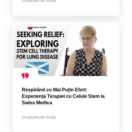
Un pacient din Scoția
Respirând cu Mai Puțin Efort:
Experiența Terapiei cu Celule Stem la
Swiss Medica
Un pacient din Scoția