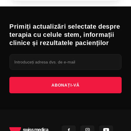
Primiți actualizări selectate despre
terapia cu celule stem, informații
clinice și rezultatele pacienților
ABONAȚI-VĂ
swiss medica