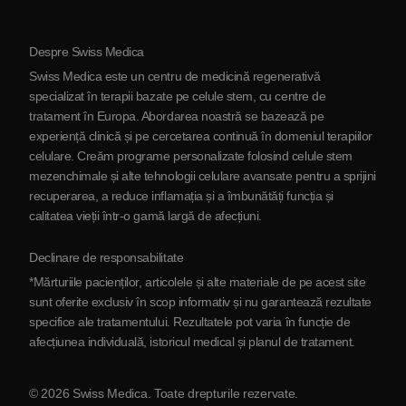
Protocol
Despre Swiss Medica
Despre Serbia
Swiss Medica este un centru de medicină regenerativă
Blog
specializat în terapii bazate pe celule stem, cu centre de
tratament în Europa. Abordarea noastră se bazează pe
Parteneriat
experiență clinică și pe cercetarea continuă în domeniul terapiilor
Contactaţi-ne
celulare. Creăm programe personalizate folosind celule stem
mezenchimale și alte tehnologii celulare avansate pentru a sprijini
recuperarea, a reduce inflamația și a îmbunătăți funcția și
calitatea vieții într-o gamă largă de afecțiuni.
Declinare de responsabilitate
*Mărturiile pacienților, articolele și alte materiale de pe acest site
sunt oferite exclusiv în scop informativ și nu garantează rezultate
specifice ale tratamentului. Rezultatele pot varia în funcție de
afecțiunea individuală, istoricul medical și planul de tratament.
© 2026 Swiss Medica. Toate drepturile rezervate.