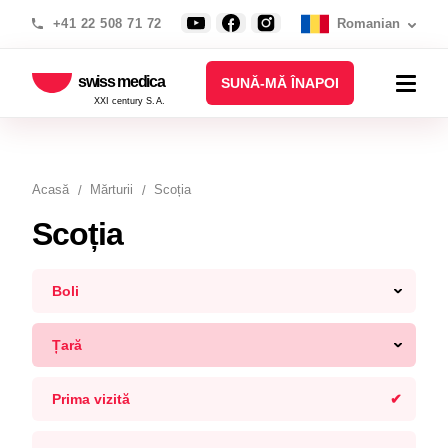
+41 22 508 71 72
Romanian
swiss medica
SUNĂ-MĂ ÎNAPOI
XXI century S.A.
Acasă
Mărturii
Scoția
Scoția
Boli
Țară
Prima vizită