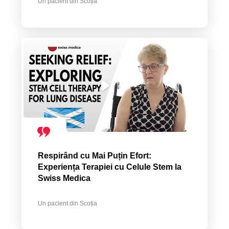
Un pacient din Scoția
Respirând cu Mai Puțin Efort:
Experiența Terapiei cu Celule Stem la
Swiss Medica
Un pacient din Scoția