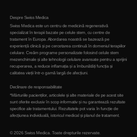
Protocol
Despre Swiss Medica
Despre Serbia
Swiss Medica este un centru de medicină regenerativă
Blog
specializat în terapii bazate pe celule stem, cu centre de
tratament în Europa. Abordarea noastră se bazează pe
Parteneriat
experiență clinică și pe cercetarea continuă în domeniul terapiilor
Contactaţi-ne
celulare. Creăm programe personalizate folosind celule stem
mezenchimale și alte tehnologii celulare avansate pentru a sprijini
recuperarea, a reduce inflamația și a îmbunătăți funcția și
calitatea vieții într-o gamă largă de afecțiuni.
Declinare de responsabilitate
*Mărturiile pacienților, articolele și alte materiale de pe acest site
sunt oferite exclusiv în scop informativ și nu garantează rezultate
specifice ale tratamentului. Rezultatele pot varia în funcție de
afecțiunea individuală, istoricul medical și planul de tratament.
© 2026 Swiss Medica. Toate drepturile rezervate.