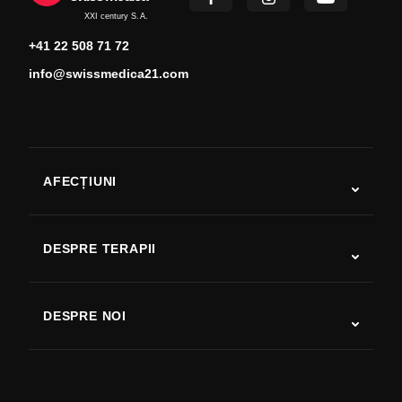
XXI century S.A.
+41 22 508 71 72
info@swissmedica21.com
AFECȚIUNI
Autism
SLA
DESPRE TERAPII
Recuperare după AVC
Studii despre terapia cu celule stem
Scleroză multiplă
Terapia cu celule stem
DESPRE NOI
Boala Parkinson
Procedura de tratament cu celule stem
Despre noi
Artrită
Costul terapiei cu celule stem
Mărturii
Vezi toate afecțiunile
Mituri despre celulele stem
Prețuri