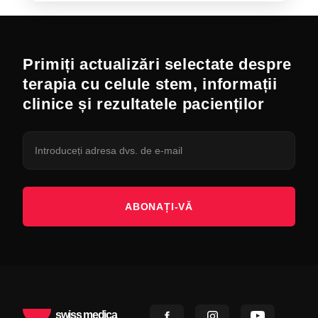
Primiți actualizări selectate despre
terapia cu celule stem, informații
clinice și rezultatele pacienților
ABONAȚI-VĂ
swiss medica