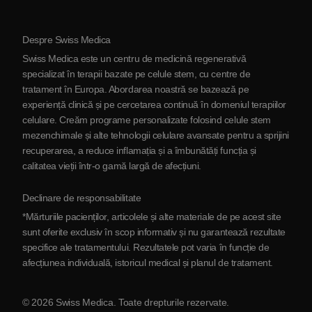
Protocol
Despre Swiss Medica
Despre Serbia
Swiss Medica este un centru de medicină regenerativă
Blog
specializat în terapii bazate pe celule stem, cu centre de
tratament în Europa. Abordarea noastră se bazează pe
Parteneriat
experiență clinică și pe cercetarea continuă în domeniul terapiilor
Contactaţi-ne
celulare. Creăm programe personalizate folosind celule stem
mezenchimale și alte tehnologii celulare avansate pentru a sprijini
recuperarea, a reduce inflamația și a îmbunătăți funcția și
calitatea vieții într-o gamă largă de afecțiuni.
Declinare de responsabilitate
*Mărturiile pacienților, articolele și alte materiale de pe acest site
sunt oferite exclusiv în scop informativ și nu garantează rezultate
specifice ale tratamentului. Rezultatele pot varia în funcție de
afecțiunea individuală, istoricul medical și planul de tratament.
© 2026 Swiss Medica. Toate drepturile rezervate.