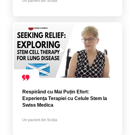
Un pacient din Scoția
Respirând cu Mai Puțin Efort:
Experiența Terapiei cu Celule Stem la
Swiss Medica
Un pacient din Scoția