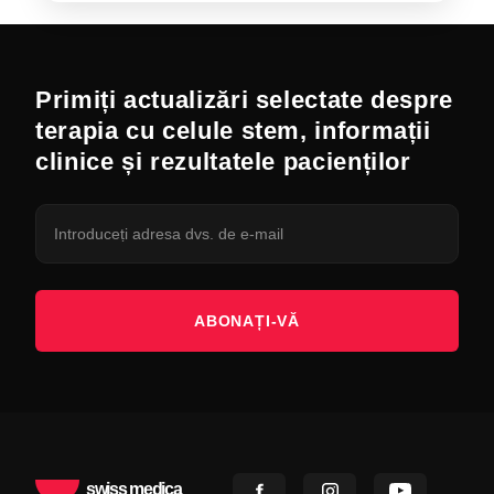
Primiți actualizări selectate despre
terapia cu celule stem, informații
clinice și rezultatele pacienților
ABONAȚI-VĂ
swiss medica