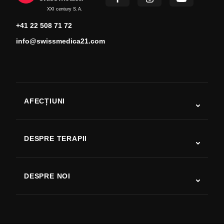
XXI century S.A.
+41 22 508 71 72
info@swissmedica21.com
AFECȚIUNI
Autism
SLA
DESPRE TERAPII
Recuperare după AVC
Studii despre terapia cu celule stem
Scleroză multiplă
Terapia cu celule stem
DESPRE NOI
Boala Parkinson
Procedura de tratament cu celule stem
Despre noi
Artrită
Costul terapiei cu celule stem
Mărturii
Vezi toate afecțiunile
Mituri despre celulele stem
Prețuri