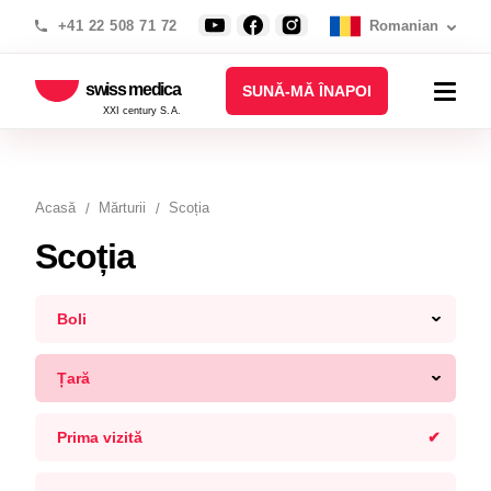
+41 22 508 71 72
Romanian
swiss medica
SUNĂ-MĂ ÎNAPOI
XXI century S.A.
Acasă
Mărturii
Scoția
Scoția
Boli
Țară
Prima vizită