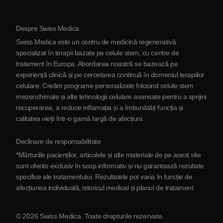
Protocol
Despre Swiss Medica
Despre Serbia
Swiss Medica este un centru de medicină regenerativă
Blog
specializat în terapii bazate pe celule stem, cu centre de
tratament în Europa. Abordarea noastră se bazează pe
Parteneriat
experiență clinică și pe cercetarea continuă în domeniul terapiilor
Contactaţi-ne
celulare. Creăm programe personalizate folosind celule stem
mezenchimale și alte tehnologii celulare avansate pentru a sprijini
recuperarea, a reduce inflamația și a îmbunătăți funcția și
calitatea vieții într-o gamă largă de afecțiuni.
Declinare de responsabilitate
*Mărturiile pacienților, articolele și alte materiale de pe acest site
sunt oferite exclusiv în scop informativ și nu garantează rezultate
specifice ale tratamentului. Rezultatele pot varia în funcție de
afecțiunea individuală, istoricul medical și planul de tratament.
© 2026 Swiss Medica. Toate drepturile rezervate.