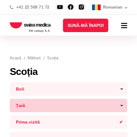
+41 22 508 71 72
Romanian
swiss medica
SUNĂ-MĂ ÎNAPOI
XXI century S.A.
Acasă
Mărturii
Scoția
Scoția
Boli
Țară
Prima vizită