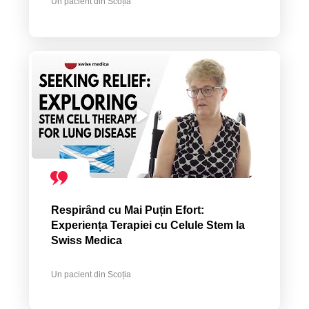
Un pacient din Scoția
Respirând cu Mai Puțin Efort:
Experiența Terapiei cu Celule Stem la
Swiss Medica
Un pacient din Scoția