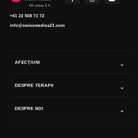
XXI century S.A.
+41 22 508 71 72
info@swissmedica21.com
AFECȚIUNI
Autism
SLA
DESPRE TERAPII
Recuperare după AVC
Studii despre terapia cu celule stem
Scleroză multiplă
Terapia cu celule stem
DESPRE NOI
Boala Parkinson
Procedura de tratament cu celule stem
Despre noi
Artrită
Costul terapiei cu celule stem
Mărturii
Vezi toate afecțiunile
Mituri despre celulele stem
Prețuri