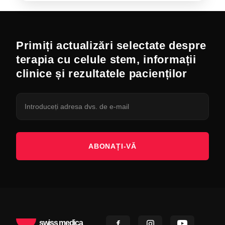
Primiți actualizări selectate despre
terapia cu celule stem, informații
clinice și rezultatele pacienților
ABONAȚI-VĂ
swiss medica