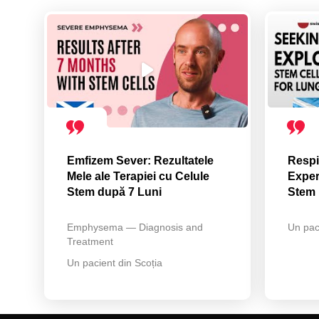
Emfizem Sever: Rezultatele
Respi
Mele ale Terapiei cu Celule
Exper
Stem după 7 Luni
Stem 
Emphysema — Diagnosis and
Un pac
Treatment
Un pacient din Scoția