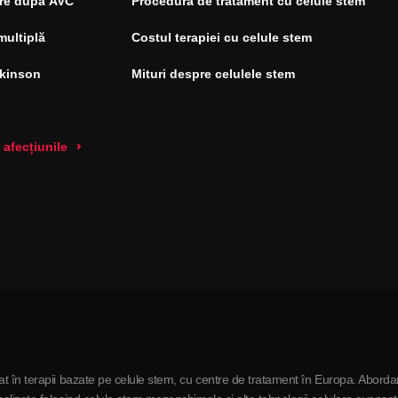
re după AVC
Procedura de tratament cu celule stem
multiplă
Costul terapiei cu celule stem
rkinson
Mituri despre celulele stem
 afecțiunile
t în terapii bazate pe celule stem, cu centre de tratament în Europa. Aborda