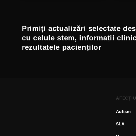
Primiți actualizări selectate de
cu celule stem, informații clini
rezultatele pacienților
AFECȚIU
Autism
SLA