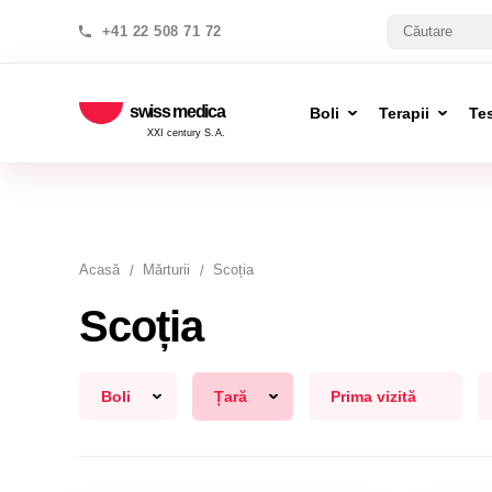
+41 22 508 71 72
swiss medica
Boli
Terapii
Te
XXI century S.A.
Acasă
Mărturii
Scoția
Scoția
Boli
Țară
Prima vizită