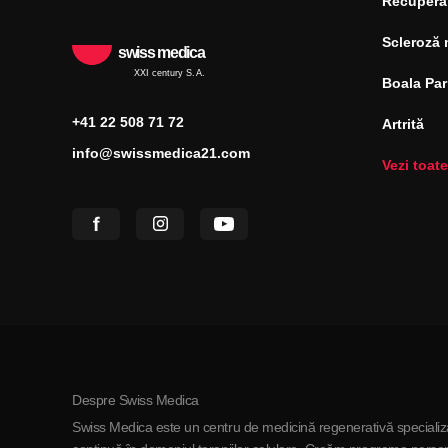
Recupera
Scleroză 
swiss medica
XXI century S.A.
Boala Pa
+41 22 508 71 72
Artrită
info@swissmedica21.com
Vezi toate
Despre Swiss Medica
Swiss Medica este un centru de medicină regenerativă specializa