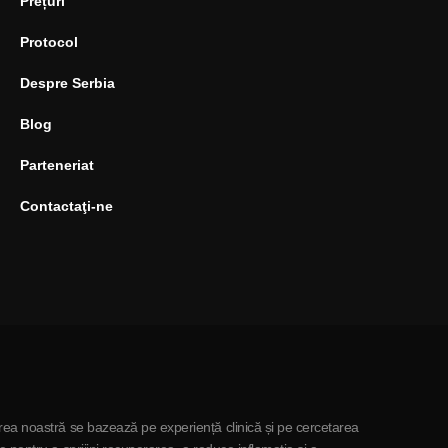
Prețuri
Protocol
Despre Serbia
Blog
Parteneriat
Contactaţi-ne
rea noastră se bazează pe experiență clinică și pe cercetarea