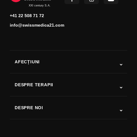
XXI century S.A.
+41 22 508 71 72
info@swissmedica21.com
AFECȚIUNI
Autism
SLA
DESPRE TERAPII
Recuperare după AVC
Studii despre terapia cu celule stem
Scleroză multiplă
Terapia cu celule stem
DESPRE NOI
Boala Parkinson
Procedura de tratament cu celule stem
Despre noi
Artrită
Costul terapiei cu celule stem
Mărturii
Vezi toate afecțiunile
Mituri despre celulele stem
Prețuri