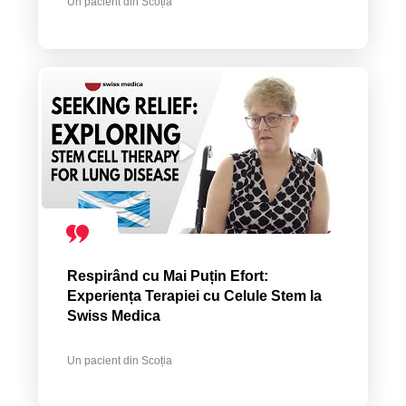
Un pacient din Scoția
Respirând cu Mai Puțin Efort:
Experiența Terapiei cu Celule Stem la
Swiss Medica
Un pacient din Scoția