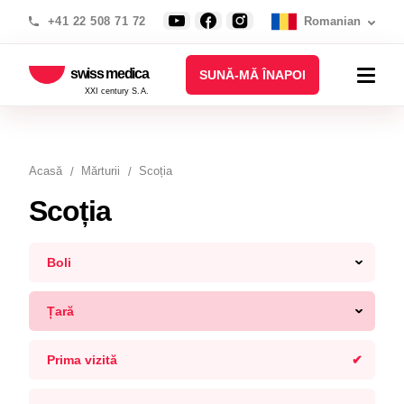
+41 22 508 71 72
Romanian
swiss medica
SUNĂ-MĂ ÎNAPOI
XXI century S.A.
Acasă
Mărturii
Scoția
Scoția
Boli
Țară
Prima vizită