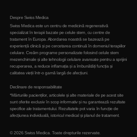
Protocol
Despre Swiss Medica
Despre Serbia
Swiss Medica este un centru de medicină regenerativă
Blog
specializat în terapii bazate pe celule stem, cu centre de
tratament în Europa. Abordarea noastră se bazează pe
Parteneriat
experiență clinică și pe cercetarea continuă în domeniul terapiilor
Contactaţi-ne
celulare. Creăm programe personalizate folosind celule stem
mezenchimale și alte tehnologii celulare avansate pentru a sprijini
recuperarea, a reduce inflamația și a îmbunătăți funcția și
calitatea vieții într-o gamă largă de afecțiuni.
Declinare de responsabilitate
*Mărturiile pacienților, articolele și alte materiale de pe acest site
sunt oferite exclusiv în scop informativ și nu garantează rezultate
specifice ale tratamentului. Rezultatele pot varia în funcție de
afecțiunea individuală, istoricul medical și planul de tratament.
© 2026 Swiss Medica. Toate drepturile rezervate.