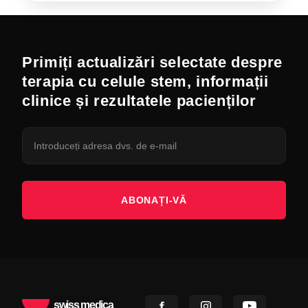
Primiți actualizări selectate despre
terapia cu celule stem, informații
clinice și rezultatele pacienților
ABONAȚI-VĂ
swiss medica