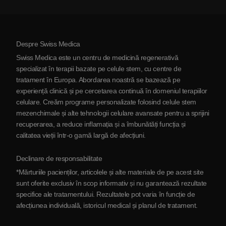
Vezi toate afecțiunile
Mituri despre celulele stem
Prețuri
Protocol
Despre Swiss Medica
Despre Serbia
Swiss Medica este un centru de medicină regenerativă
Blog
specializat în terapii bazate pe celule stem, cu centre de
tratament în Europa. Abordarea noastră se bazează pe
Parteneriat
experiență clinică și pe cercetarea continuă în domeniul terapiilor
Contactaţi-ne
celulare. Creăm programe personalizate folosind celule stem
mezenchimale și alte tehnologii celulare avansate pentru a sprijini
recuperarea, a reduce inflamația și a îmbunătăți funcția și
calitatea vieții într-o gamă largă de afecțiuni.
Declinare de responsabilitate
*Mărturiile pacienților, articolele și alte materiale de pe acest site
sunt oferite exclusiv în scop informativ și nu garantează rezultate
specifice ale tratamentului. Rezultatele pot varia în funcție de
afecțiunea individuală, istoricul medical și planul de tratament.