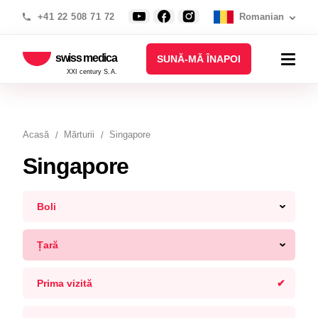
+41 22 508 71 72
Romanian
swiss medica
SUNĂ-MĂ ÎNAPOI
XXI century S.A.
Acasă
Mărturii
Singapore
Singapore
Boli
Țară
Prima vizită