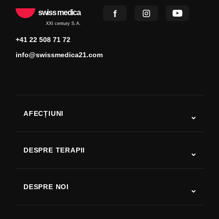
swiss medica
XXI century S.A.
+41 22 508 71 72
info@swissmedica21.com
AFECȚIUNI
Autism
SLA
DESPRE TERAPII
Recuperare după AVC
Studii despre terapia cu celule stem
Scleroză multiplă
Terapia cu celule stem
DESPRE NOI
Boala Parkinson
Procedura de tratament cu celule stem
Despre noi
Artrită
Costul terapiei cu celule stem
Mărturii