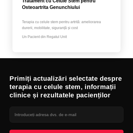
Tratament cu Celule Stem pentru
Osteoartrita Genunchiului
Terapia cu celule stem pentru artrită: ameliorarea
durerii, mobilitate, siguranță și cost
Un Pacient din Regatul Unit
Primiți actualizări selectate despre
terapia cu celule stem, informații
clinice și rezultatele pacienților