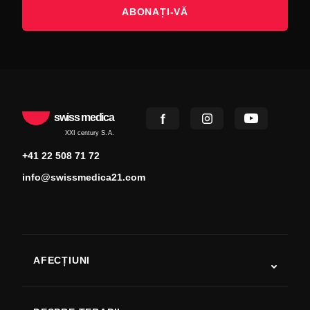
ABONAȚI-VĂ
swiss medica
XXI century S.A.
+41 22 508 71 72
info@swissmedica21.com
AFECȚIUNI
Autism
SLA