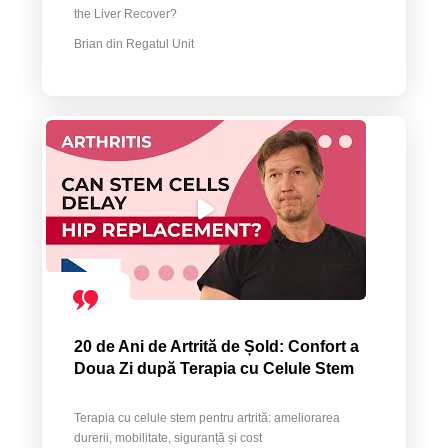
the Liver Recover?
Brian din Regatul Unit
20 de Ani de Artrită de Șold: Confort a
Doua Zi după Terapia cu Celule Stem
Terapia cu celule stem pentru artrită: ameliorarea
durerii, mobilitate, siguranță și cost