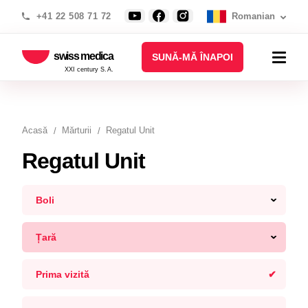
+41 22 508 71 72
Romanian
swiss medica
SUNĂ-MĂ ÎNAPOI
XXI century S.A.
Acasă
Mărturii
Regatul Unit
Regatul Unit
Boli
Țară
Prima vizită