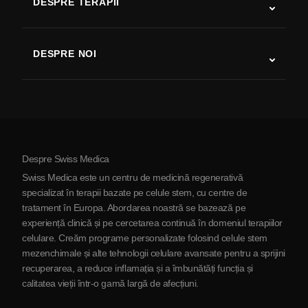
DESPRE TERAPII
Recuperare după AVC
Studii despre terapia cu celule stem
Scleroză multiplă
Terapia cu celule stem
DESPRE NOI
Boala Parkinson
Procedura de tratament cu celule stem
Despre noi
Artrită
Costul terapiei cu celule stem
Mărturii
Vezi toate afecțiunile
Mituri despre celulele stem
Prețuri
Protocol
Despre Swiss Medica
Despre Serbia
Swiss Medica este un centru de medicină regenerativă
Blog
specializat în terapii bazate pe celule stem, cu centre de
tratament în Europa. Abordarea noastră se bazează pe
Parteneriat
experiență clinică și pe cercetarea continuă în domeniul terapiilor
Contactaţi-ne
celulare. Creăm programe personalizate folosind celule stem
mezenchimale și alte tehnologii celulare avansate pentru a sprijini
recuperarea, a reduce inflamația și a îmbunătăți funcția și
calitatea vieții într-o gamă largă de afecțiuni.