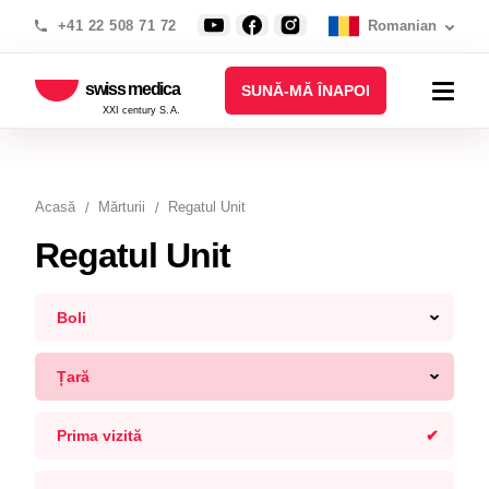
+41 22 508 71 72
Romanian
swiss medica
SUNĂ-MĂ ÎNAPOI
XXI century S.A.
Acasă
Mărturii
Regatul Unit
Regatul Unit
Boli
Țară
Prima vizită