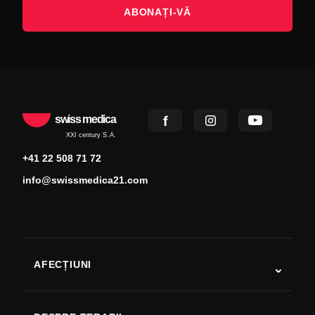
ABONAȚI-VĂ
swiss medica
XXI century S.A.
+41 22 508 71 72
info@swissmedica21.com
AFECȚIUNI
Autism
SLA