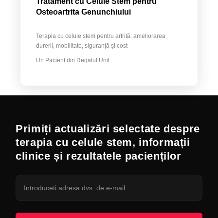
Tratament cu Celule Stem pentru
Osteoartrita Genunchiului
Terapia cu celule stem pentru artrită: ameliorarea
durerii, mobilitate, siguranță și cost
Un Pacient din Regatul Unit
Primiți actualizări selectate despre
terapia cu celule stem, informații
clinice și rezultatele pacienților