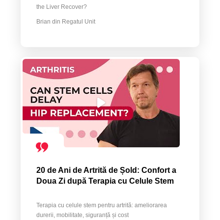
the Liver Recover?
Brian din Regatul Unit
20 de Ani de Artrită de Șold: Confort a
Doua Zi după Terapia cu Celule Stem
Terapia cu celule stem pentru artrită: ameliorarea
durerii, mobilitate, siguranță și cost