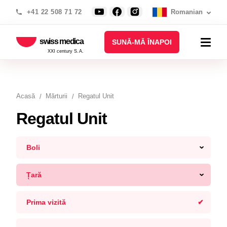
+41 22 508 71 72
Romanian
swiss medica
SUNĂ-MĂ ÎNAPOI
XXI century S.A.
Acasă
Mărturii
Regatul Unit
Regatul Unit
Boli
Țară
Prima vizită