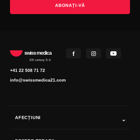
ABONAȚI-VĂ
swiss medica
XXI century S.A.
+41 22 508 71 72
info@swissmedica21.com
AFECȚIUNI
Autism
SLA