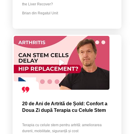
the Liver Recover?
Brian din Regatul Unit
20 de Ani de Artrită de Șold: Confort a
Doua Zi după Terapia cu Celule Stem
Terapia cu celule stem pentru artrită: ameliorarea
durerii, mobilitate, siguranță și cost