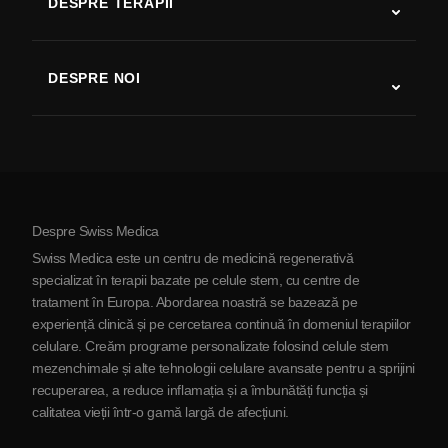
DESPRE TERAPII
Recuperare după AVC
Studii despre terapia cu celule stem
Scleroză multiplă
Terapia cu celule stem
DESPRE NOI
Boala Parkinson
Procedura de tratament cu celule stem
Despre noi
Artrită
Costul terapiei cu celule stem
Mărturii
Vezi toate afecțiunile
Mituri despre celulele stem
Prețuri
Protocol
Despre Swiss Medica
Despre Serbia
Swiss Medica este un centru de medicină regenerativă
Blog
specializat în terapii bazate pe celule stem, cu centre de
tratament în Europa. Abordarea noastră se bazează pe
Parteneriat
experiență clinică și pe cercetarea continuă în domeniul terapiilor
Contactaţi-ne
celulare. Creăm programe personalizate folosind celule stem
mezenchimale și alte tehnologii celulare avansate pentru a sprijini
recuperarea, a reduce inflamația și a îmbunătăți funcția și
calitatea vieții într-o gamă largă de afecțiuni.