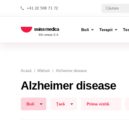
+41 22 508 71 72
swiss medica
Boli
Terapii
Te
XXI century S.A.
Acasă
Mărturii
Alzheimer disease
Alzheimer disease
Boli
Țară
Prima vizită