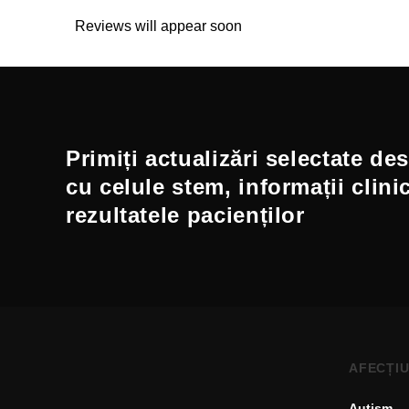
Reviews will appear soon
Primiți actualizări selectate de
cu celule stem, informații clini
rezultatele pacienților
AFECȚIU
Autism