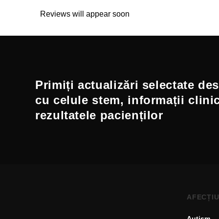
Reviews will appear soon
Primiți actualizări selectate de
cu celule stem, informații clini
rezultatele pacienților
AFECȚIU
Autism