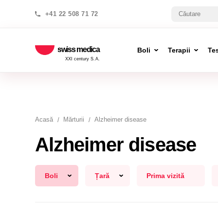
+41 22 508 71 72
swiss medica
Boli
Terapii
Te
XXI century S.A.
Acasă
Mărturii
Alzheimer disease
Alzheimer disease
Boli
Țară
Prima vizită