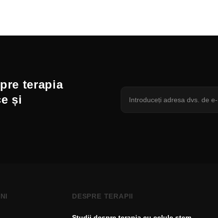
spre terapia
ce și
NI
DESPRE TERAPII
Studii despre terapia cu celule stem