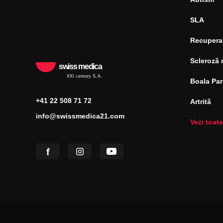
SLA
Recupera
Scleroză 
swiss medica
XXI century S.A.
Boala Pa
+41 22 508 71 72
Artrită
info@swissmedica21.com
Vezi toate