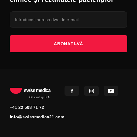
ABONAȚI-VĂ
swiss medica
XXI century S.A.
+41 22 508 71 72
info@swissmedica21.com