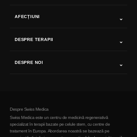
AFECȚIUNI
Autism
SLA
DESPRE TERAPII
Recuperare după AVC
Studii despre terapia cu celule stem
Scleroză multiplă
Terapia cu celule stem
DESPRE NOI
Boala Parkinson
Procedura de tratament cu celule stem
Despre noi
Artrită
Costul terapiei cu celule stem
Mărturii
Vezi toate afecțiunile
Mituri despre celulele stem
Prețuri
Protocol
Despre Swiss Medica
Despre Serbia
Swiss Medica este un centru de medicină regenerativă
Blog
specializat în terapii bazate pe celule stem, cu centre de
tratament în Europa. Abordarea noastră se bazează pe
Parteneriat