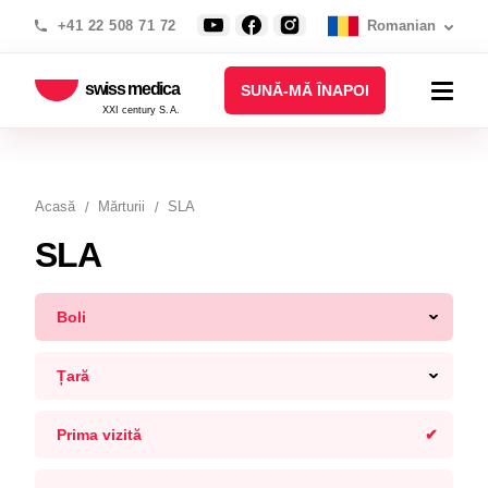
+41 22 508 71 72
Romanian
swiss medica
SUNĂ-MĂ ÎNAPOI
XXI century S.A.
Acasă
Mărturii
SLA
SLA
Boli
Țară
Prima vizită