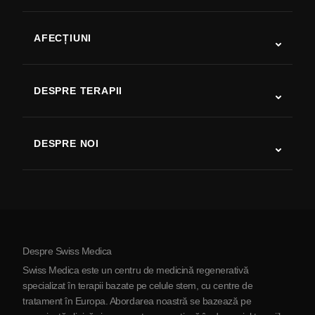
AFECȚIUNI
Autism
SLA
DESPRE TERAPII
Recuperare după AVC
Studii despre terapia cu celule stem
Scleroză multiplă
Terapia cu celule stem
DESPRE NOI
Boala Parkinson
Procedura de tratament cu celule stem
Despre noi
Artrită
Costul terapiei cu celule stem
Mărturii
Vezi toate afecțiunile
Mituri despre celulele stem
Prețuri
Protocol
Despre Swiss Medica
Despre Serbia
Swiss Medica este un centru de medicină regenerativă
Blog
specializat în terapii bazate pe celule stem, cu centre de
tratament în Europa. Abordarea noastră se bazează pe
Parteneriat