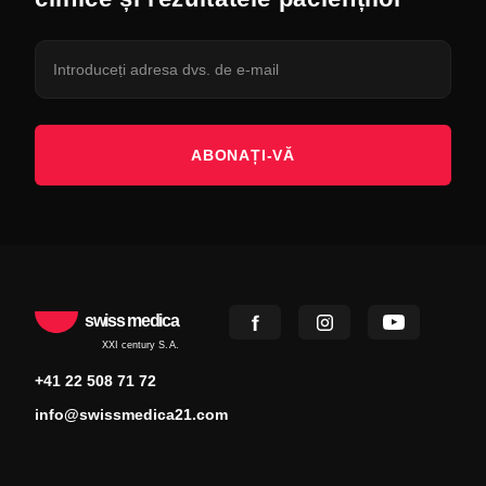
ABONAȚI-VĂ
swiss medica
XXI century S.A.
+41 22 508 71 72
info@swissmedica21.com