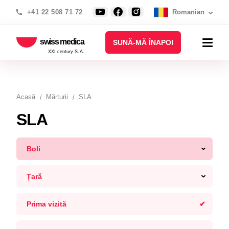
+41 22 508 71 72
Romanian
swiss medica
SUNĂ-MĂ ÎNAPOI
XXI century S.A.
Acasă
Mărturii
SLA
SLA
Boli
Țară
Prima vizită