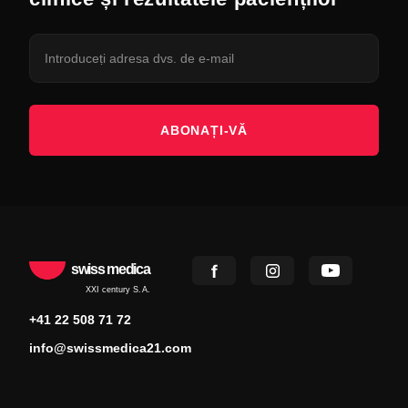
ABONAȚI-VĂ
swiss medica
XXI century S.A.
+41 22 508 71 72
info@swissmedica21.com