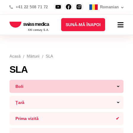
+41 22 508 71 72
Romanian
swiss medica
SUNĂ-MĂ ÎNAPOI
XXI century S.A.
Acasă
Mărturii
SLA
SLA
Boli
Țară
Prima vizită