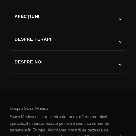
AFECȚIUNI
Autism
SLA
DESPRE TERAPII
Recuperare după AVC
Studii despre terapia cu celule stem
Scleroză multiplă
Terapia cu celule stem
DESPRE NOI
Boala Parkinson
Procedura de tratament cu celule stem
Despre noi
Artrită
Costul terapiei cu celule stem
Mărturii
Vezi toate afecțiunile
Mituri despre celulele stem
Prețuri
Protocol
Despre Swiss Medica
Despre Serbia
Swiss Medica este un centru de medicină regenerativă
Blog
specializat în terapii bazate pe celule stem, cu centre de
tratament în Europa. Abordarea noastră se bazează pe
Parteneriat