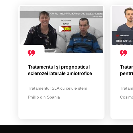
Tratamentul și prognosticul
Trata
sclerozei laterale amiotrofice
pentr
Tratamentul SLA cu celule stem
Tratam
Phillip din Spania
Cosimo 