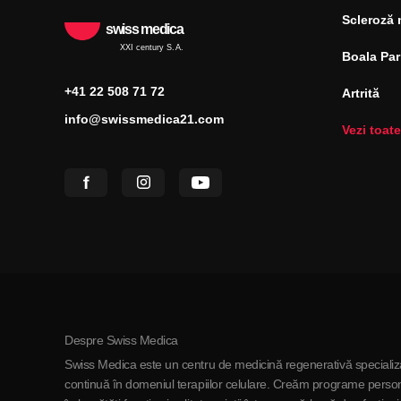
Scleroză 
swiss medica
XXI century S.A.
Boala Pa
+41 22 508 71 72
Artrită
info@swissmedica21.com
Vezi toate
Despre Swiss Medica
Swiss Medica este un centru de medicină regenerativă specializa
continuă în domeniul terapiilor celulare. Creăm programe persona