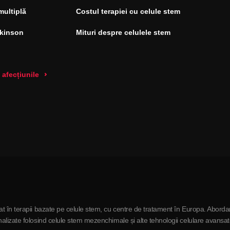
multiplă
Costul terapiei cu celule stem
rkinson
Mituri despre celulele stem
 afecțiunile
t în terapii bazate pe celule stem, cu centre de tratament în Europa. Aborda
lizate folosind celule stem mezenchimale și alte tehnologii celulare avansate 