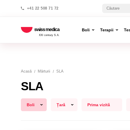
+41 22 508 71 72
swiss medica
Boli
Terapii
Te
XXI century S.A.
Acasă
Mărturii
SLA
SLA
Boli
Țară
Prima vizită