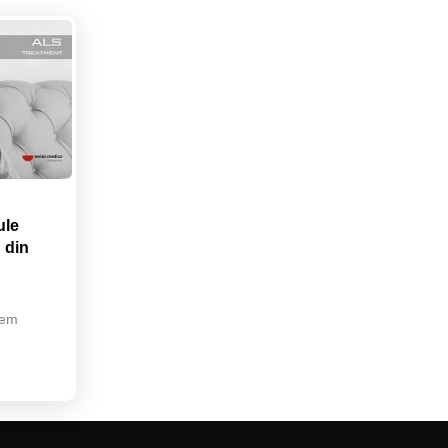
ule
 din
tem