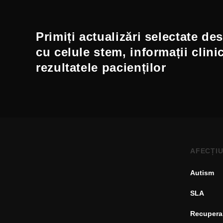
Primiți actualizări selectate de
cu celule stem, informații clini
rezultatele pacienților
AFECȚIU
Autism
SLA
Recupera