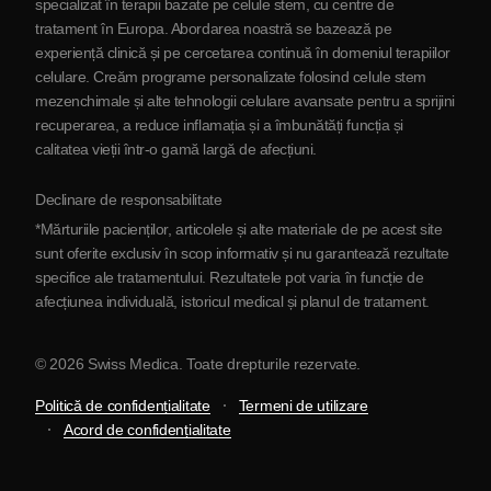
specializat în terapii bazate pe celule stem, cu centre de
tratament în Europa. Abordarea noastră se bazează pe
Parteneriat
experiență clinică și pe cercetarea continuă în domeniul terapiilor
Contactaţi-ne
celulare. Creăm programe personalizate folosind celule stem
mezenchimale și alte tehnologii celulare avansate pentru a sprijini
recuperarea, a reduce inflamația și a îmbunătăți funcția și
calitatea vieții într-o gamă largă de afecțiuni.
Declinare de responsabilitate
*Mărturiile pacienților, articolele și alte materiale de pe acest site
sunt oferite exclusiv în scop informativ și nu garantează rezultate
specifice ale tratamentului. Rezultatele pot varia în funcție de
afecțiunea individuală, istoricul medical și planul de tratament.
© 2026 Swiss Medica. Toate drepturile rezervate.
Politică de confidențialitate
Termeni de utilizare
Acord de confidențialitate