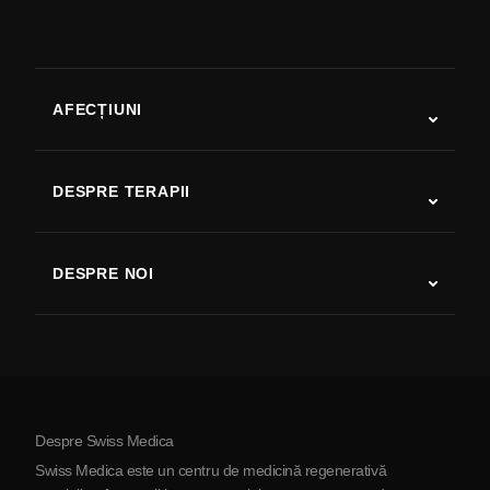
AFECȚIUNI
Autism
SLA
DESPRE TERAPII
Recuperare după AVC
Studii despre terapia cu celule stem
Scleroză multiplă
Terapia cu celule stem
DESPRE NOI
Boala Parkinson
Procedura de tratament cu celule stem
Despre noi
Artrită
Costul terapiei cu celule stem
Mărturii
Vezi toate afecțiunile
Mituri despre celulele stem
Prețuri
Protocol
Despre Swiss Medica
Despre Serbia
Swiss Medica este un centru de medicină regenerativă
Blog