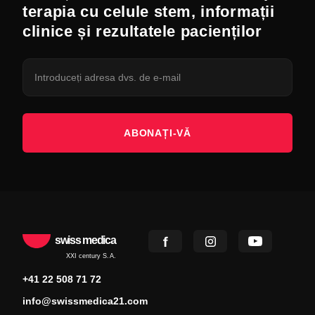
terapia cu celule stem, informații
clinice și rezultatele pacienților
ABONAȚI-VĂ
swiss medica
XXI century S.A.
+41 22 508 71 72
info@swissmedica21.com