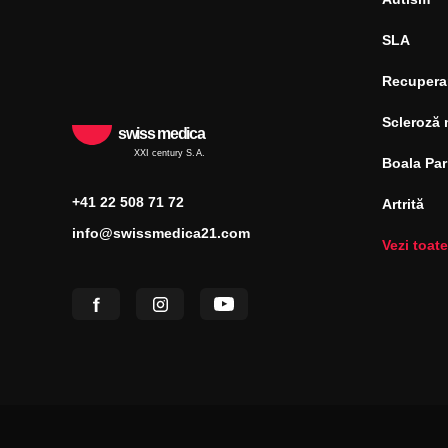
SLA
Recupera
Scleroză 
swiss medica
XXI century S.A.
Boala Pa
+41 22 508 71 72
Artrită
info@swissmedica21.com
Vezi toate