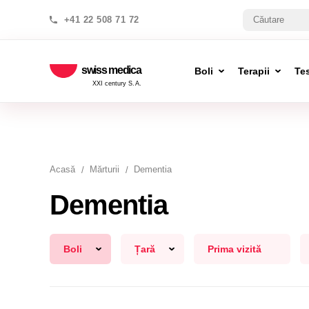
+41 22 508 71 72
swiss medica
Boli
Terapii
Te
XXI century S.A.
Acasă
Mărturii
Dementia
Dementia
Boli
Țară
Prima vizită