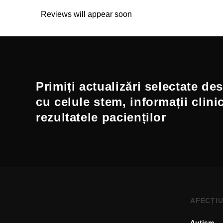
Reviews will appear soon
Primiți actualizări selectate de
cu celule stem, informații clini
rezultatele pacienților
AFECȚIU
Autism