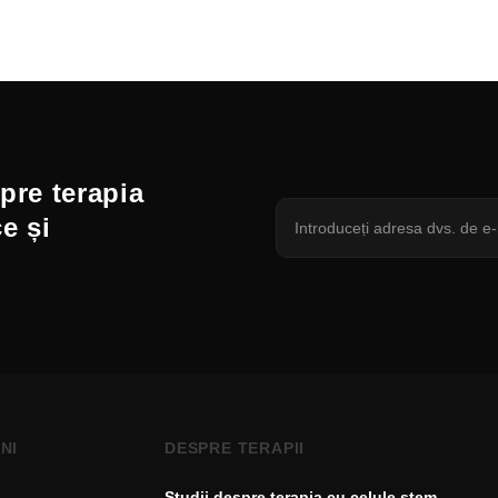
spre terapia
ce și
NI
DESPRE TERAPII
Studii despre terapia cu celule stem