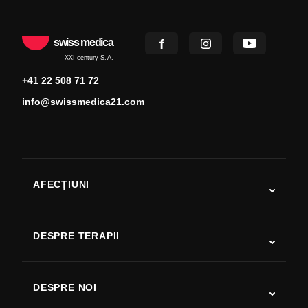
swiss medica
XXI century S.A.
+41 22 508 71 72
info@swissmedica21.com
AFECȚIUNI
Autism
SLA
DESPRE TERAPII
Recuperare după AVC
Studii despre terapia cu celule stem
Scleroză multiplă
Terapia cu celule stem
DESPRE NOI
Boala Parkinson
Procedura de tratament cu celule stem
Despre noi