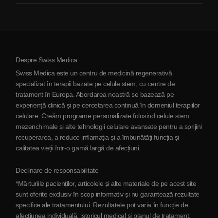
Artrită
Costul terapiei cu celule stem
Mărturii
Vezi toate afecțiunile
Mituri despre celulele stem
Prețuri
Protocol
Despre Swiss Medica
Despre Serbia
Swiss Medica este un centru de medicină regenerativă
Blog
specializat în terapii bazate pe celule stem, cu centre de
tratament în Europa. Abordarea noastră se bazează pe
Parteneriat
experiență clinică și pe cercetarea continuă în domeniul terapiilor
Contactaţi-ne
celulare. Creăm programe personalizate folosind celule stem
mezenchimale și alte tehnologii celulare avansate pentru a sprijini
recuperarea, a reduce inflamația și a îmbunătăți funcția și
calitatea vieții într-o gamă largă de afecțiuni.
Declinare de responsabilitate
*Mărturiile pacienților, articolele și alte materiale de pe acest site
sunt oferite exclusiv în scop informativ și nu garantează rezultate
specifice ale tratamentului. Rezultatele pot varia în funcție de
afecțiunea individuală, istoricul medical și planul de tratament.