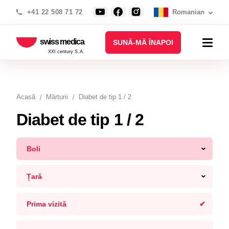
+41 22 508 71 72
Romanian
swiss medica
SUNĂ-MĂ ÎNAPOI
XXI century S.A.
Acasă
Mărturii
Diabet de tip 1 / 2
Diabet de tip 1 / 2
Boli
Țară
Prima vizită