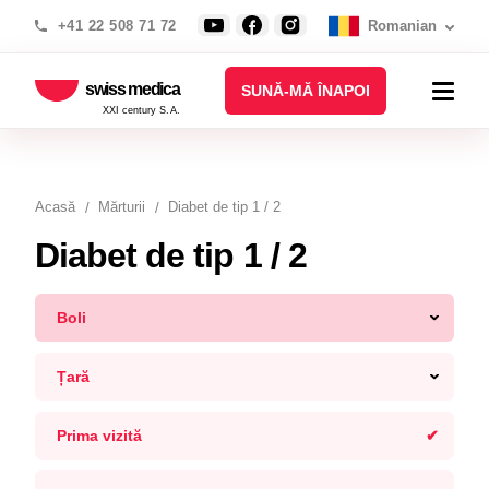
+41 22 508 71 72
Romanian
swiss medica
SUNĂ-MĂ ÎNAPOI
XXI century S.A.
Acasă
Mărturii
Diabet de tip 1 / 2
Diabet de tip 1 / 2
Boli
Țară
Prima vizită