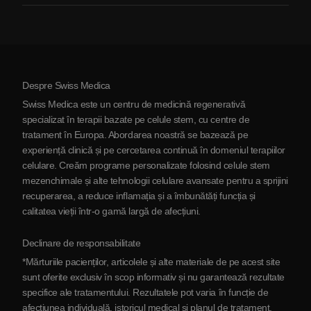
Artrită
Costul terapiei cu celule stem
Mărturii
Vezi toate afecțiunile
Mituri despre celulele stem
Prețuri
Protocol
Despre Swiss Medica
Despre Serbia
Swiss Medica este un centru de medicină regenerativă
Blog
specializat în terapii bazate pe celule stem, cu centre de
tratament în Europa. Abordarea noastră se bazează pe
Parteneriat
experiență clinică și pe cercetarea continuă în domeniul terapiilor
Contactaţi-ne
celulare. Creăm programe personalizate folosind celule stem
mezenchimale și alte tehnologii celulare avansate pentru a sprijini
recuperarea, a reduce inflamația și a îmbunătăți funcția și
calitatea vieții într-o gamă largă de afecțiuni.
Declinare de responsabilitate
*Mărturiile pacienților, articolele și alte materiale de pe acest site
sunt oferite exclusiv în scop informativ și nu garantează rezultate
specifice ale tratamentului. Rezultatele pot varia în funcție de
afecțiunea individuală, istoricul medical și planul de tratament.