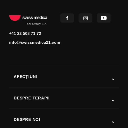
swiss medica
XXI century S.A.
+41 22 508 71 72
info@swissmedica21.com
AFECȚIUNI
Autism
SLA
DESPRE TERAPII
Recuperare după AVC
Studii despre terapia cu celule stem
Scleroză multiplă
Terapia cu celule stem
DESPRE NOI
Boala Parkinson
Procedura de tratament cu celule stem
Despre noi