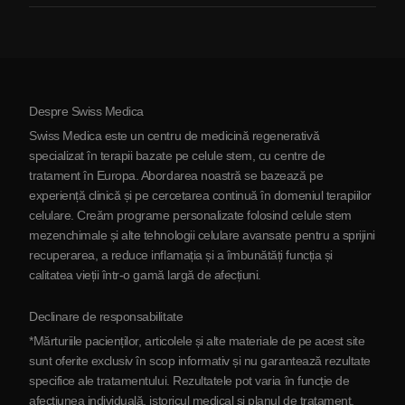
Artrită
Costul terapiei cu celule stem
Mărturii
Vezi toate afecțiunile
Mituri despre celulele stem
Prețuri
Protocol
Despre Swiss Medica
Despre Serbia
Swiss Medica este un centru de medicină regenerativă
Blog
specializat în terapii bazate pe celule stem, cu centre de
tratament în Europa. Abordarea noastră se bazează pe
Parteneriat
experiență clinică și pe cercetarea continuă în domeniul terapiilor
Contactaţi-ne
celulare. Creăm programe personalizate folosind celule stem
mezenchimale și alte tehnologii celulare avansate pentru a sprijini
recuperarea, a reduce inflamația și a îmbunătăți funcția și
calitatea vieții într-o gamă largă de afecțiuni.
Declinare de responsabilitate
*Mărturiile pacienților, articolele și alte materiale de pe acest site
sunt oferite exclusiv în scop informativ și nu garantează rezultate
specifice ale tratamentului. Rezultatele pot varia în funcție de
afecțiunea individuală, istoricul medical și planul de tratament.