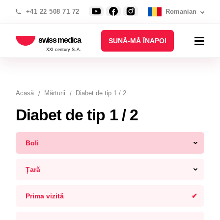
+41 22 508 71 72
Romanian
swiss medica
SUNĂ-MĂ ÎNAPOI
XXI century S.A.
Acasă
Mărturii
Diabet de tip 1 / 2
Diabet de tip 1 / 2
Boli
Țară
Prima vizită