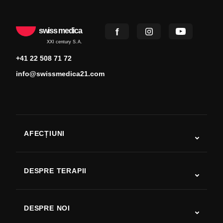
swiss medica
XXI century S.A.
+41 22 508 71 72
info@swissmedica21.com
AFECȚIUNI
Autism
SLA
DESPRE TERAPII
Recuperare după AVC
Studii despre terapia cu celule stem
Scleroză multiplă
Terapia cu celule stem
DESPRE NOI
Boala Parkinson
Procedura de tratament cu celule stem
Despre noi