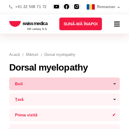
+41 22 508 71 72
Romanian
swiss medica
SUNĂ-MĂ ÎNAPOI
XXI century S.A.
Acasă
Mărturii
Dorsal myelopathy
Dorsal myelopathy
Boli
Țară
Prima vizită