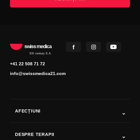
swiss medica
XXI century S.A.
+41 22 508 71 72
info@swissmedica21.com
AFECȚIUNI
Autism
SLA
DESPRE TERAPII
Recuperare după AVC