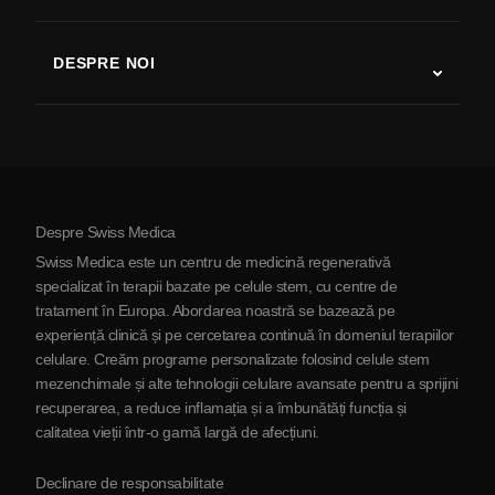
Studii despre terapia cu celule stem
Scleroză multiplă
Terapia cu celule stem
DESPRE NOI
Boala Parkinson
Procedura de tratament cu celule stem
Despre noi
Artrită
Costul terapiei cu celule stem
Mărturii
Vezi toate afecțiunile
Mituri despre celulele stem
Prețuri
Protocol
Despre Swiss Medica
Despre Serbia
Swiss Medica este un centru de medicină regenerativă
Blog
specializat în terapii bazate pe celule stem, cu centre de
tratament în Europa. Abordarea noastră se bazează pe
Parteneriat
experiență clinică și pe cercetarea continuă în domeniul terapiilor
Contactaţi-ne
celulare. Creăm programe personalizate folosind celule stem
mezenchimale și alte tehnologii celulare avansate pentru a sprijini
recuperarea, a reduce inflamația și a îmbunătăți funcția și
calitatea vieții într-o gamă largă de afecțiuni.
Declinare de responsabilitate