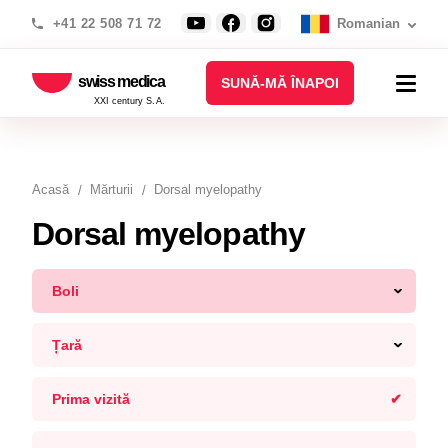
+41 22 508 71 72
Romanian
swiss medica
SUNĂ-MĂ ÎNAPOI
XXI century S.A.
Acasă
Mărturii
Dorsal myelopathy
Dorsal myelopathy
Boli
Țară
Prima vizită