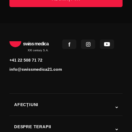
swiss medica
XXI century S.A.
+41 22 508 71 72
info@swissmedica21.com
AFECȚIUNI
Autism
SLA
DESPRE TERAPII
Recuperare după AVC