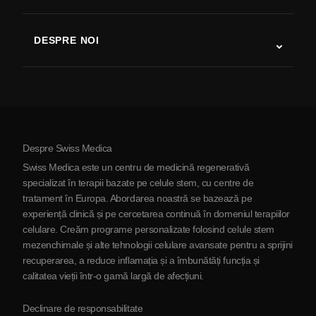
Studii despre terapia cu celule stem
Scleroză multiplă
Terapia cu celule stem
DESPRE NOI
Boala Parkinson
Procedura de tratament cu celule stem
Despre noi
Artrită
Costul terapiei cu celule stem
Mărturii
Vezi toate afecțiunile
Mituri despre celulele stem
Prețuri
Protocol
Despre Swiss Medica
Despre Serbia
Swiss Medica este un centru de medicină regenerativă
Blog
specializat în terapii bazate pe celule stem, cu centre de
tratament în Europa. Abordarea noastră se bazează pe
Parteneriat
experiență clinică și pe cercetarea continuă în domeniul terapiilor
Contactaţi-ne
celulare. Creăm programe personalizate folosind celule stem
mezenchimale și alte tehnologii celulare avansate pentru a sprijini
recuperarea, a reduce inflamația și a îmbunătăți funcția și
calitatea vieții într-o gamă largă de afecțiuni.
Declinare de responsabilitate