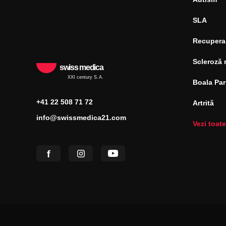
SLA
Recupera
Scleroză 
swiss medica
XXI century S.A.
Boala Pa
+41 22 508 71 72
Artrită
info@swissmedica21.com
Vezi toate