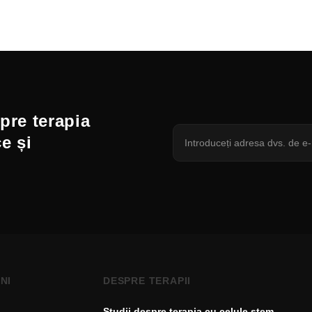
spre terapia
ce și
NI
DESPRE TERAPII
Studii despre terapia cu celule stem