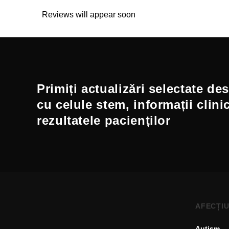
Reviews will appear soon
Primiți actualizări selectate de
cu celule stem, informații clini
rezultatele pacienților
AFECȚIU
Autism