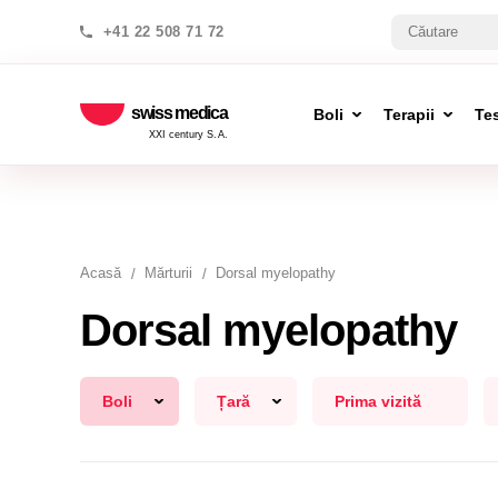
+41 22 508 71 72
swiss medica
Boli
Terapii
Te
XXI century S.A.
Acasă
Mărturii
Dorsal myelopathy
Dorsal myelopathy
Boli
Țară
Prima vizită