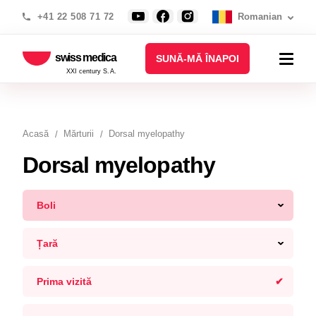
+41 22 508 71 72
Romanian
swiss medica
SUNĂ-MĂ ÎNAPOI
XXI century S.A.
Acasă
Mărturii
Dorsal myelopathy
Dorsal myelopathy
Boli
Țară
Prima vizită