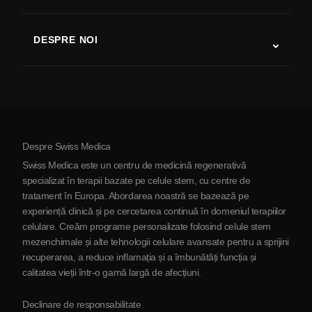
Studii despre terapia cu celule stem
Scleroză multiplă
Terapia cu celule stem
DESPRE NOI
Boala Parkinson
Procedura de tratament cu celule stem
Despre noi
Artrită
Costul terapiei cu celule stem
Mărturii
Vezi toate afecțiunile
Mituri despre celulele stem
Prețuri
Protocol
Despre Swiss Medica
Despre Serbia
Swiss Medica este un centru de medicină regenerativă
Blog
specializat în terapii bazate pe celule stem, cu centre de
tratament în Europa. Abordarea noastră se bazează pe
Parteneriat
experiență clinică și pe cercetarea continuă în domeniul terapiilor
Contactaţi-ne
celulare. Creăm programe personalizate folosind celule stem
mezenchimale și alte tehnologii celulare avansate pentru a sprijini
recuperarea, a reduce inflamația și a îmbunătăți funcția și
calitatea vieții într-o gamă largă de afecțiuni.
Declinare de responsabilitate