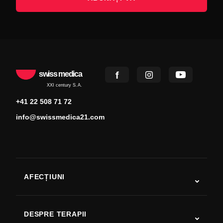
swiss medica
XXI century S.A.
+41 22 508 71 72
info@swissmedica21.com
AFECȚIUNI
Autism
SLA
DESPRE TERAPII
Recuperare după AVC