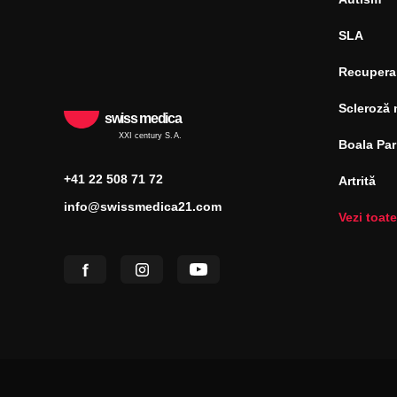
SLA
Recupera
Scleroză 
swiss medica
XXI century S.A.
Boala Pa
+41 22 508 71 72
Artrită
info@swissmedica21.com
Vezi toate