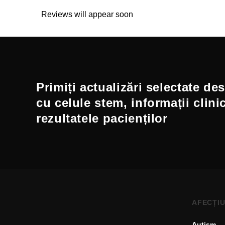
Reviews will appear soon
Primiți actualizări selectate de
cu celule stem, informații clini
rezultatele pacienților
AFECȚIU
Autism