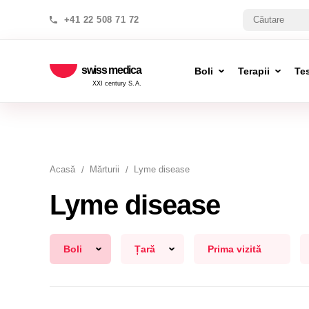
+41 22 508 71 72
swiss medica
Boli
Terapii
Te
XXI century S.A.
Acasă
Mărturii
Lyme disease
Lyme disease
Boli
Țară
Prima vizită