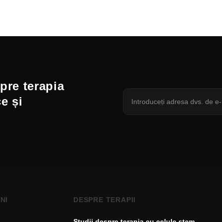
spre terapia
ce și
NI
DESPRE TERAPII
Studii despre terapia cu celule stem