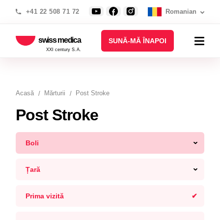
+41 22 508 71 72
Romanian
swiss medica
SUNĂ-MĂ ÎNAPOI
XXI century S.A.
Acasă
Mărturii
Post Stroke
Post Stroke
Boli
Țară
Prima vizită