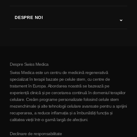
Studii despre terapia cu celule stem
Scleroză multiplă
Terapia cu celule stem
DESPRE NOI
Boala Parkinson
Procedura de tratament cu celule stem
Despre noi
Artrită
Costul terapiei cu celule stem
Mărturii
Vezi toate afecțiunile
Mituri despre celulele stem
Prețuri
Protocol
Despre Swiss Medica
Despre Serbia
Swiss Medica este un centru de medicină regenerativă
Blog
specializat în terapii bazate pe celule stem, cu centre de
tratament în Europa. Abordarea noastră se bazează pe
Parteneriat
experiență clinică și pe cercetarea continuă în domeniul terapiilor
Contactaţi-ne
celulare. Creăm programe personalizate folosind celule stem
mezenchimale și alte tehnologii celulare avansate pentru a sprijini
recuperarea, a reduce inflamația și a îmbunătăți funcția și
calitatea vieții într-o gamă largă de afecțiuni.
Declinare de responsabilitate