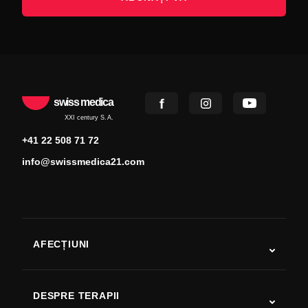
swiss medica
XXI century S.A.
+41 22 508 71 72
info@swissmedica21.com
AFECȚIUNI
Autism
SLA
DESPRE TERAPII
Recuperare după AVC