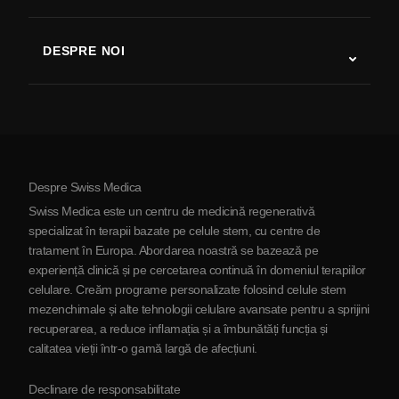
Studii despre terapia cu celule stem
Scleroză multiplă
Terapia cu celule stem
DESPRE NOI
Boala Parkinson
Procedura de tratament cu celule stem
Despre noi
Artrită
Costul terapiei cu celule stem
Mărturii
Vezi toate afecțiunile
Mituri despre celulele stem
Prețuri
Protocol
Despre Swiss Medica
Despre Serbia
Swiss Medica este un centru de medicină regenerativă
Blog
specializat în terapii bazate pe celule stem, cu centre de
tratament în Europa. Abordarea noastră se bazează pe
Parteneriat
experiență clinică și pe cercetarea continuă în domeniul terapiilor
Contactaţi-ne
celulare. Creăm programe personalizate folosind celule stem
mezenchimale și alte tehnologii celulare avansate pentru a sprijini
recuperarea, a reduce inflamația și a îmbunătăți funcția și
calitatea vieții într-o gamă largă de afecțiuni.
Declinare de responsabilitate