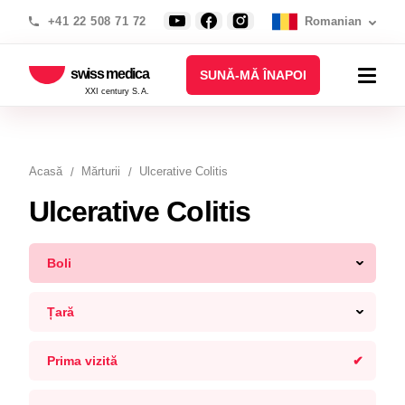
+41 22 508 71 72
Romanian
swiss medica
SUNĂ-MĂ ÎNAPOI
XXI century S.A.
Acasă
Mărturii
Ulcerative Colitis
Ulcerative Colitis
Boli
Țară
Prima vizită