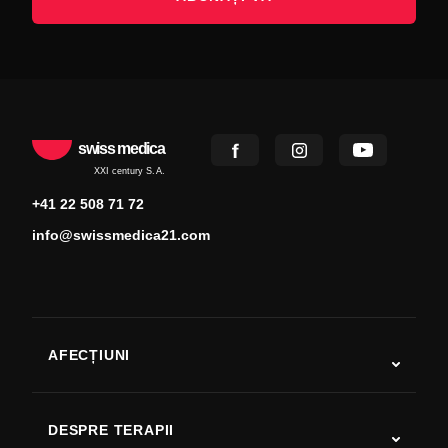
swiss medica
XXI century S.A.
+41 22 508 71 72
info@swissmedica21.com
AFECȚIUNI
Autism
SLA
DESPRE TERAPII
Recuperare după AVC