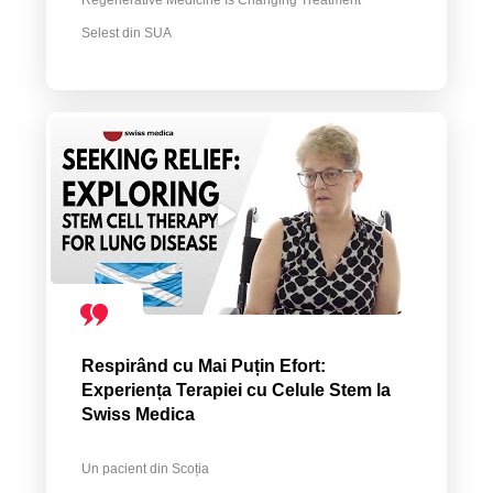
Regenerative Medicine Is Changing Treatment
Selest din SUA
Respirând cu Mai Puțin Efort:
Experiența Terapiei cu Celule Stem la
Swiss Medica
Un pacient din Scoția