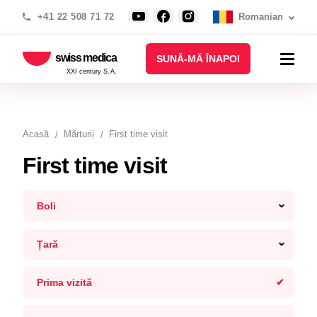
+41 22 508 71 72
Romanian
swiss medica
SUNĂ-MĂ ÎNAPOI
XXI century S.A.
Acasă
Mărturii
First time visit
First time visit
Boli
Țară
Prima vizită