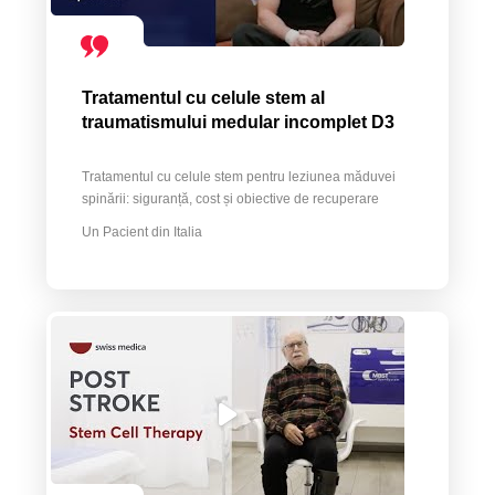
Tratamentul cu celule stem al
traumatismului medular incomplet D3
Tratamentul cu celule stem pentru leziunea măduvei
spinării: siguranță, cost și obiective de recuperare
Un Pacient din Italia