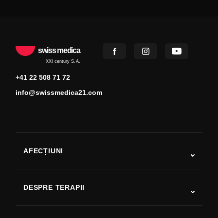
swiss medica
XXI century S.A.
+41 22 508 71 72
info@swissmedica21.com
AFECȚIUNI
Autism
SLA
DESPRE TERAPII
Recuperare după AVC
Studii despre terapia cu celule stem
Scleroză multiplă
Terapia cu celule stem