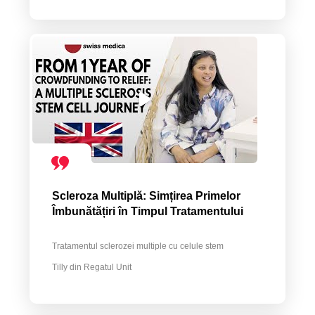
Scleroza Multiplă: Simțirea Primelor
Îmbunătățiri în Timpul Tratamentului
Tratamentul sclerozei multiple cu celule stem
Tilly din Regatul Unit