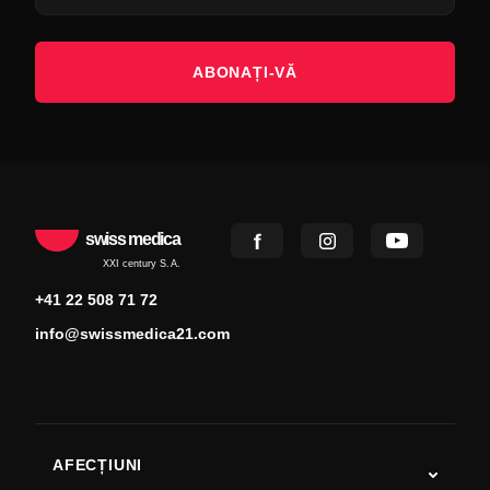
ABONAȚI-VĂ
swiss medica
XXI century S.A.
+41 22 508 71 72
info@swissmedica21.com
AFECȚIUNI
Autism