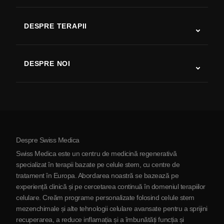
SLA
DESPRE TERAPII
Recuperare după AVC
Studii despre terapia cu celule stem
Scleroză multiplă
Terapia cu celule stem
DESPRE NOI
Boala Parkinson
Procedura de tratament cu celule stem
Despre noi
Artrită
Costul terapiei cu celule stem
Mărturii
Vezi toate afecțiunile
Mituri despre celulele stem
Prețuri
Protocol
Despre Swiss Medica
Despre Serbia
Swiss Medica este un centru de medicină regenerativă
Blog
specializat în terapii bazate pe celule stem, cu centre de
tratament în Europa. Abordarea noastră se bazează pe
Parteneriat
experiență clinică și pe cercetarea continuă în domeniul terapiilor
Contactaţi-ne
celulare. Creăm programe personalizate folosind celule stem
mezenchimale și alte tehnologii celulare avansate pentru a sprijini
recuperarea, a reduce inflamația și a îmbunătăți funcția și