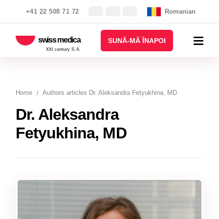
+41 22 508 71 72
Romanian
swiss medica
SUNĂ-MĂ ÎNAPOI
XXI century S.A.
Home
Authors articles Dr. Aleksandra Fetyukhina, MD
Dr. Aleksandra
Fetyukhina, MD