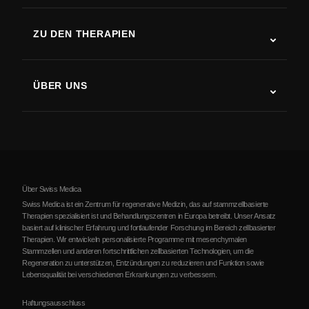
ALS
ZU DEN THERAPIEN
Rehabilitation nach Schlaganfall
Stammzelltherapie-Studien
Multiple Sklerose
Stammzellentherapie
ÜBER UNS
Parkinson-Krankheit
Ablauf der Stammzellenbehandlung
Über uns
Arthritis
Kosten der Stammzellentherapie
Erfahrungsberichte
Alle Erkrankungen ansehen
Mythen über Stammzellen
Preise
Protokoll
Über Swiss Medica
Über Serbien
Swiss Medica ist ein Zentrum für regenerative Medizin, das auf stammzellbasierte
Therapien spezialisiert ist und Behandlungszentren in Europa betreibt. Unser Ansatz
Blog
basiert auf klinischer Erfahrung und fortlaufender Forschung im Bereich zellbasierter
Therapien. Wir entwickeln personalisierte Programme mit mesenchymalen
Partnerschaft
Stammzellen und anderen fortschrittlichen zellbasierten Technologien, um die
Regeneration zu unterstützen, Entzündungen zu reduzieren und Funktion sowie
Kontakte
Lebensqualität bei verschiedenen Erkrankungen zu verbessern.
Haftungsausschluss