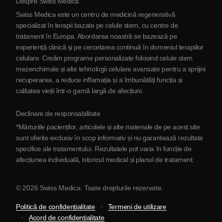
Despre Swiss Medica
Despre Serbia
Swiss Medica este un centru de medicină regenerativă
Blog
specializat în terapii bazate pe celule stem, cu centre de
tratament în Europa. Abordarea noastră se bazează pe
Parteneriat
experiență clinică și pe cercetarea continuă în domeniul terapiilor
Contactaţi-ne
celulare. Creăm programe personalizate folosind celule stem
mezenchimale și alte tehnologii celulare avansate pentru a sprijini
recuperarea, a reduce inflamația și a îmbunătăți funcția și
calitatea vieții într-o gamă largă de afecțiuni.
Declinare de responsabilitate
*Mărturiile pacienților, articolele și alte materiale de pe acest site
sunt oferite exclusiv în scop informativ și nu garantează rezultate
specifice ale tratamentului. Rezultatele pot varia în funcție de
afecțiunea individuală, istoricul medical și planul de tratament.
© 2026 Swiss Medica. Toate drepturile rezervate.
Politică de confidențialitate
Termeni de utilizare
Acord de confidențialitate