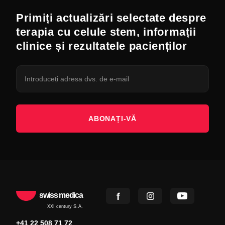
Primiți actualizări selectate despre
terapia cu celule stem, informații
clinice și rezultatele pacienților
ABONAȚI-VĂ
swiss medica
XXI century S.A.
+41 22 508 71 72