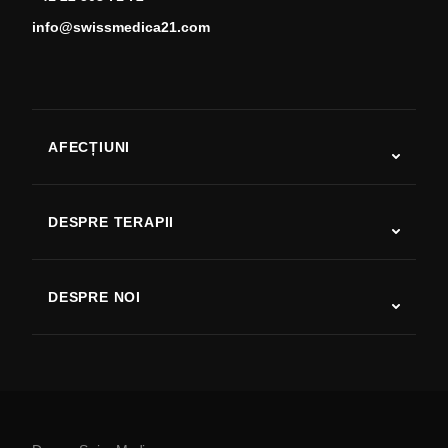
info@swissmedica21.com
AFECȚIUNI
Autism
SLA
DESPRE TERAPII
Recuperare după AVC
Studii despre terapia cu celule stem
Scleroză multiplă
Terapia cu celule stem
DESPRE NOI
Boala Parkinson
Procedura de tratament cu celule stem
Despre noi
Artrită
Costul terapiei cu celule stem
Mărturii
Vezi toate afecțiunile
Mituri despre celulele stem
Prețuri
Protocol