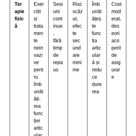
Ter
Exer
Sesi
Risc
Îmb
Cost
apie
ciții
uni
scăz
unăt
mod
fizic
și
cont
ut,
ățeș
erat,
ă
trata
inue
efec
te
des
men
,
te
func
eori
te
fără
sec
ția
aco
nein
timp
und
artic
perit
vazi
de
are
ular
de
ve
repa
mini
ă și
asig
pent
us
me
redu
urar
ru
ce
e
îmb
dure
unăt
rea
ăți-
rea
func
ției
artic
ular