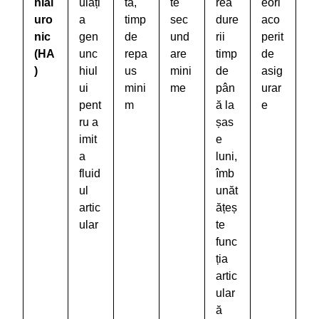
hial
ulați
tă,
te
rea
eori
uro
a
timp
sec
dure
aco
nic
gen
de
und
rii
perit
(HA
unc
repa
are
timp
de
)
hiul
us
mini
de
asig
ui
mini
me
pân
urar
pent
m
ă la
e
ru a
șas
imit
e
a
luni,
fluid
îmb
ul
unăt
artic
ățeș
ular
te
func
ția
artic
ular
ă