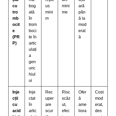
cu
bog
us
mini
ară
tro
ată
mini
me
pân
mb
în
m
ă la
ocit
trom
mod
e
boci
erat
(PR
te în
ă
P)
artic
ulați
a
gen
unc
hiul
ui
Inje
Inje
Rec
Risc
Ofer
Cost
cții
ctat
uper
scăz
ă
mod
cu
în
are
ut,
ame
erat,
acid
artic
scur
efec
liora
des