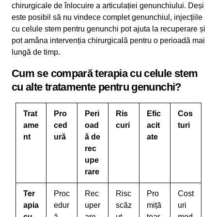
chirurgicale de înlocuire a articulației genunchiului. Deși
este posibil să nu vindece complet genunchiul, injecțiile
cu celule stem pentru genunchi pot ajuta la recuperare și
pot amâna intervenția chirurgicală pentru o perioadă mai
lungă de timp.
Cum se compară terapia cu celule stem
cu alte tratamente pentru genunchi?
Trat
Pro
Peri
Ris
Efic
Cos
ame
ced
oad
curi
acit
turi
nt
ură
ă de
ate
rec
upe
rare
Ter
Proc
Rec
Risc
Pro
Cost
apia
edur
uper
scăz
miță
uri
cu
ă
are
ut,
toar
mod