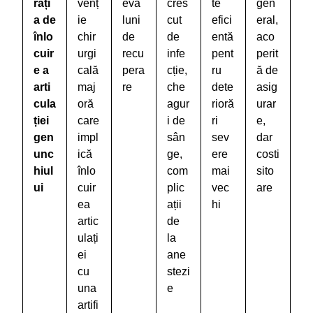
rați
venț
eva
cres
te
gen
a de
ie
luni
cut
efici
eral,
înlo
chir
de
de
entă
aco
cuir
urgi
recu
infe
pent
perit
e a
cală
pera
cție,
ru
ă de
arti
maj
re
che
dete
asig
cula
oră
agur
rioră
urar
ției
care
i de
ri
e,
gen
impl
sân
sev
dar
unc
ică
ge,
ere
costi
hiul
înlo
com
mai
sito
ui
cuir
plic
vec
are
ea
ații
hi
artic
de
ulați
la
ei
ane
cu
stezi
una
e
artifi