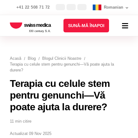
+41 22 508 71 72
Romanian
swiss medica
SUNĂ-MĂ ÎNAPOI
XXI century S.A.
Acasă
Blog
Blogul Clinicii Noastre
Terapia cu celule stem pentru genunchi—Vă poate ajuta la
durere?
Terapia cu celule stem
pentru genunchi—Vă
poate ajuta la durere?
11 min citire
Actualizat 09 Nov 2025