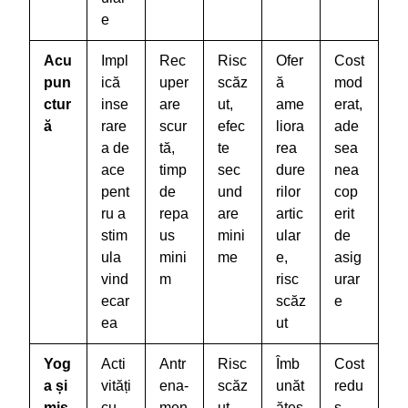
e
Acu
Impl
Rec
Risc
Ofer
Cost
pun
ică
uper
scăz
ă
mod
ctur
inse
are
ut,
ame
erat,
ă
rare
scur
efec
liora
ade
a de
tă,
te
rea
sea
ace
timp
sec
dure
nea
pent
de
und
rilor
cop
ru a
repa
are
artic
erit
stim
us
mini
ular
de
ula
mini
me
e,
asig
vind
m
risc
urar
ecar
scăz
e
ea
ut
Yog
Acti
Antr
Risc
Îmb
Cost
a și
vități
ena-
scăz
unăt
redu
miș
cu
men
ut,
ățeș
s,