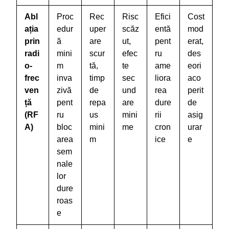
Abl
Proc
Rec
Risc
Efici
Cost
ația
edur
uper
scăz
entă
mod
prin
ă
are
ut,
pent
erat,
radi
mini
scur
efec
ru
des
o-
m
tă,
te
ame
eori
frec
inva
timp
sec
liora
aco
ven
zivă
de
und
rea
perit
ță
pent
repa
are
dure
de
(RF
ru
us
mini
rii
asig
A)
bloc
mini
me
cron
urar
area
m
ice
e
sem
nale
lor
dure
roas
e