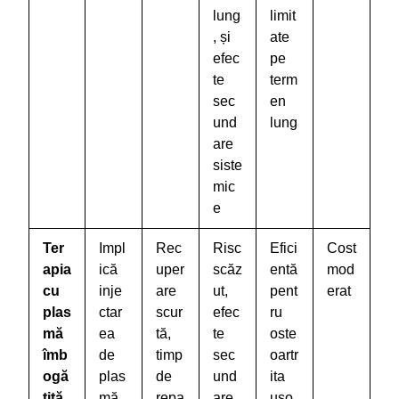
lung
limit
, și
ate
efec
pe
te
term
sec
en
und
lung
are
siste
mic
e
Ter
Impl
Rec
Risc
Efici
Cost
apia
ică
uper
scăz
entă
mod
cu
inje
are
ut,
pent
erat
plas
ctar
scur
efec
ru
mă
ea
tă,
te
oste
îmb
de
timp
sec
oartr
ogă
plas
de
und
ita
țită
mă
repa
are
ușo