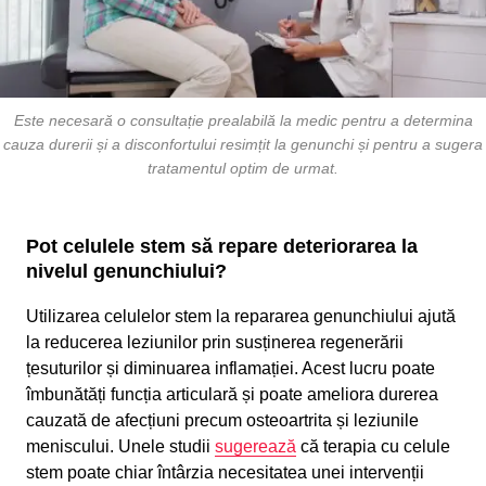
Este necesară o consultație prealabilă la medic pentru a determina
cauza durerii și a disconfortului resimțit la genunchi și pentru a sugera
tratamentul optim de urmat.
Pot celulele stem să repare deteriorarea la
nivelul genunchiului?
Utilizarea celulelor stem la repararea genunchiului ajută
la reducerea leziunilor prin susținerea regenerării
țesuturilor și diminuarea inflamației. Acest lucru poate
îmbunătăți funcția articulară și poate ameliora durerea
cauzată de afecțiuni precum osteoartrita și leziunile
meniscului. Unele studii
sugerează
că terapia cu celule
stem poate chiar întârzia necesitatea unei intervenții