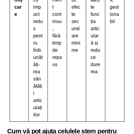
car
imp
t
efec
te
gest
e
act
cont
te
func
iona
redu
inuu
sec
ția
bil
s
,
und
artic
pent
fără
are
ular
ru
timp
mini
ă și
îmb
de
me
redu
unăt
repa
ce
ăți-
us
dure
rea
rea
săn
ătăți
i
artic
ulați
ilor
Cum vă pot ajuta celulele stem pentru