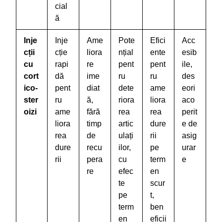
cial
ă
Inje
Inje
Ame
Pote
Efici
Acc
cții
cție
liora
nțial
ente
esib
cu
rapi
re
pent
pent
ile,
cort
dă
ime
ru
ru
des
ico-
pent
diat
dete
ame
eori
ster
ru
ă,
riora
liora
aco
oizi
ame
fără
rea
rea
perit
liora
timp
artic
dure
e de
rea
de
ulați
rii
asig
dure
recu
ilor,
pe
urar
rii
pera
cu
term
e
re
efec
en
te
scur
pe
t,
term
ben
en
eficii