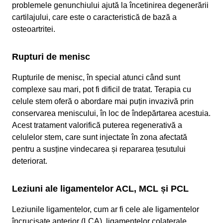
problemele genunchiului ajută la încetinirea degenerării
cartilajului, care este o caracteristică de bază a
osteoartritei.
Rupturi de menisc
Rupturile de menisc, în special atunci când sunt
complexe sau mari, pot fi dificil de tratat. Terapia cu
celule stem oferă o abordare mai puțin invazivă prin
conservarea meniscului, în loc de îndepărtarea acestuia.
Acest tratament valorifică puterea regenerativă a
celulelor stem, care sunt injectate în zona afectată
pentru a susține vindecarea și repararea țesutului
deteriorat.
Leziuni ale ligamentelor ACL, MCL și PCL
Leziunile ligamentelor, cum ar fi cele ale ligamentelor
încrucișate anterior (LCA), ligamentelor colaterale