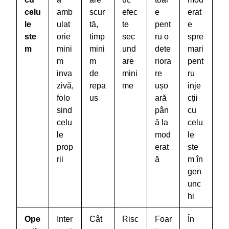
celu
amb
scur
efec
e
erat
le
ulat
tă,
te
pent
e
ste
orie
timp
sec
ru o
spre
m
mini
mini
und
dete
mari
m
m
are
riora
pent
inva
de
mini
re
ru
zivă,
repa
me
ușo
inje
folo
us
ară
cții
sind
pân
cu
celu
ă la
celu
le
mod
le
prop
erat
ste
rii
ă
m în
gen
unc
hi
Ope
Inter
Cât
Risc
Foar
În