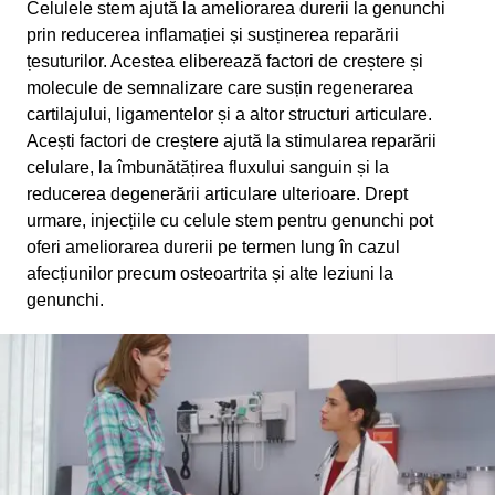
Celulele stem ajută la ameliorarea durerii la genunchi
prin reducerea inflamației și susținerea reparării
țesuturilor. Acestea eliberează factori de creștere și
molecule de semnalizare care susțin regenerarea
cartilajului, ligamentelor și a altor structuri articulare.
Acești factori de creștere ajută la stimularea reparării
celulare, la îmbunătățirea fluxului sanguin și la
reducerea degenerării articulare ulterioare. Drept
urmare, injecțiile cu celule stem pentru genunchi pot
oferi ameliorarea durerii pe termen lung în cazul
afecțiunilor precum osteoartrita și alte leziuni la
genunchi.