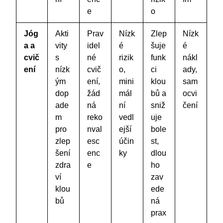
e
o
Jóg
Akti
Prav
Nízk
Zlep
Nízk
a a
vity
idel
é
šuje
é
cvič
s
né
rizik
funk
nákl
ení
nízk
cvič
o,
ci
ady,
ým
ení,
mini
klou
sam
dop
žád
mál
bů a
ocvi
ade
ná
ní
sniž
čení
m
reko
vedl
uje
pro
nval
ejší
bole
zlep
esc
účin
st,
šení
enc
ky
dlou
zdra
e
ho
ví
zav
klou
ede
bů
ná
prax