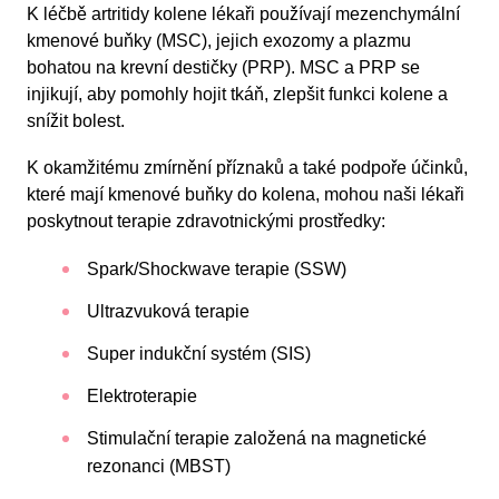
K léčbě artritidy kolene lékaři používají mezenchymální
kmenové buňky (MSC), jejich exozomy a plazmu
bohatou na krevní destičky (PRP). MSC a PRP se
injikují, aby pomohly hojit tkáň, zlepšit funkci kolene a
snížit bolest.
K okamžitému zmírnění příznaků a také podpoře účinků,
které mají kmenové buňky do kolena, mohou naši lékaři
poskytnout terapie zdravotnickými prostředky:
Spark/Shockwave terapie (SSW)
Ultrazvuková terapie
Super indukční systém (SIS)
Elektroterapie
Stimulační terapie založená na magnetické
rezonanci (MBST)