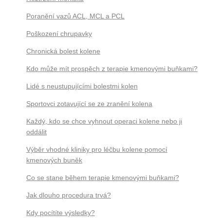
Poranění vazů ACL, MCL a PCL
Poškození chrupavky
Chronická bolest kolene
Kdo může mít prospěch z terapie kmenovými buňkami?
Lidé s neustupujícími bolestmi kolen
Sportovci zotavující se ze zranění kolena
Každý, kdo se chce vyhnout operaci kolene nebo ji
oddálit
Výběr vhodné kliniky pro léčbu kolene pomocí
kmenových buněk
Co se stane během terapie kmenovými buňkami?
Jak dlouho procedura trvá?
Kdy pocítíte výsledky?