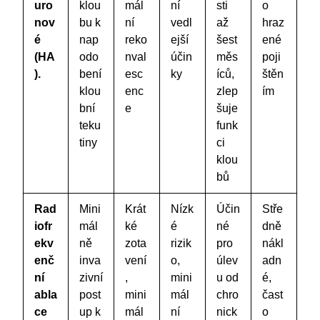
uro
klou
mál
ní
sti
o
nov
bu k
ní
vedl
až
hraz
é
nap
reko
ejší
šest
ené
(HA
odo
nval
účin
měs
poji
).
bení
esc
ky
íců,
štěn
klou
enc
zlep
ím
bní
e
šuje
teku
funk
tiny
ci
klou
bů
Rad
Mini
Krát
Nízk
Účin
Stře
iofr
mál
ké
é
né
dně
ekv
ně
zota
rizik
pro
nákl
enč
inva
vení
o,
úlev
adn
ní
zivní
,
mini
u od
é,
abla
post
mini
mál
chro
čast
ce
up k
mál
ní
nick
o