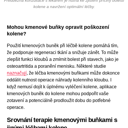
Předběžná konzultace s lékařem je nutná ke zjištění příčiny bolesti
kolene a navržení optimální léčby.
Mohou kmenové buňky opravit poškození
kolene?
Použití kmenových buněk při léčbě kolene pomáhá tím,
že podporuje regeneraci tkání a snižuje zánět. To může
zlepšit funkci kloubů a zmírnit bolest při stavech, jako je
osteoartritida a poranění menisku. Některé studie
naznačují
, že léčba kmenovými buňkami může dokonce
oddálit nutnost operace náhrady kolenního kloubu. I
když nemusí dojít k úplnému vyléčení kolene, aplikace
kmenových buněk do kolene mohou podpořit vaše
zotavení a potenciálně prodloužit dobu do potřebné
operace.
Srovnání terapie kmenovými buňkami s
jinými léčbami kolene