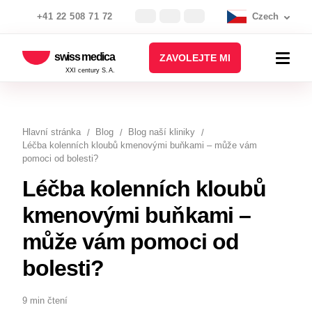
+41 22 508 71 72
Czech
swiss medica
ZAVOLEJTE MI
XXI century S.A.
Hlavní stránka
Blog
Blog naší kliniky
Léčba kolenních kloubů kmenovými buňkami – může vám
pomoci od bolesti?
Léčba kolenních kloubů
kmenovými buňkami –
může vám pomoci od
bolesti?
9 min čtení