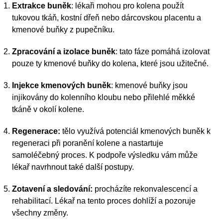
Extrakce buněk
: lékaři mohou pro kolena použít
tukovou tkáň, kostní dřeň nebo dárcovskou placentu a
kmenové buňky z pupečníku.
Zpracování a izolace buněk
: tato fáze pomáhá izolovat
pouze ty kmenové buňky do kolena, které jsou užitečné.
Injekce kmenových buněk
: kmenové buňky jsou
injikovány do kolenního kloubu nebo přilehlé měkké
tkáně v okolí kolene.
Regenerace:
tělo využívá potenciál kmenových buněk k
regeneraci při poranění kolene a nastartuje
samoléčebný proces. K podpoře výsledku vám může
lékař navrhnout také další postupy.
Zotavení a sledování:
procházíte rekonvalescencí a
rehabilitací. Lékař na tento proces dohlíží a pozoruje
všechny změny.