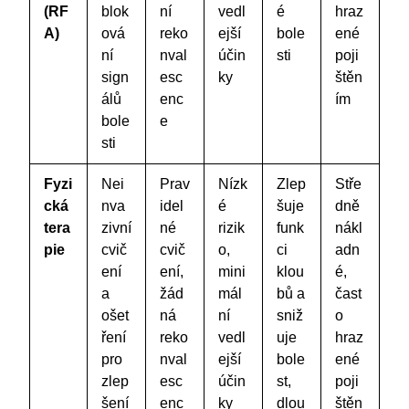
(RF
blok
ní
vedl
é
hraz
A)
ová
reko
ejší
bole
ené
ní
nval
účin
sti
poji
sign
esc
ky
štěn
álů
enc
ím
bole
e
sti
Fyzi
Nei
Prav
Nízk
Zlep
Stře
cká
nva
idel
é
šuje
dně
tera
zivní
né
rizik
funk
nákl
pie
cvič
cvič
o,
ci
adn
ení
ení,
mini
klou
é,
a
žád
mál
bů a
čast
ošet
ná
ní
sniž
o
ření
reko
vedl
uje
hraz
pro
nval
ejší
bole
ené
zlep
esc
účin
st,
poji
šení
enc
ky
dlou
štěn