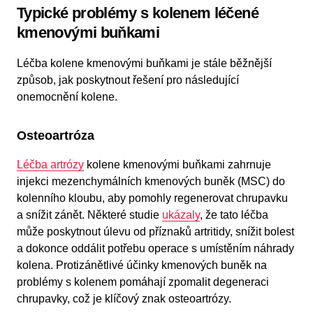
Typické problémy s kolenem léčené
kmenovými buňkami
Léčba kolene kmenovými buňkami je stále běžnější
způsob, jak poskytnout řešení pro následující
onemocnění kolene.
Osteoartróza
Léčba artrózy
kolene kmenovými buňkami zahrnuje
injekci mezenchymálních kmenových buněk (MSC) do
kolenního kloubu, aby pomohly regenerovat chrupavku
a snížit zánět. Některé studie
ukázaly
, že tato léčba
může poskytnout úlevu od příznaků artritidy, snížit bolest
a dokonce oddálit potřebu operace s umístěním náhrady
kolena. Protizánětlivé účinky kmenových buněk na
problémy s kolenem pomáhají zpomalit degeneraci
chrupavky, což je klíčový znak osteoartrózy.