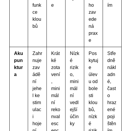
funk
e
ho
ím
ce
zav
klou
ede
bů
ná
prax
e
Aku
Zahr
Krát
Nízk
Pos
Stře
pun
nuje
ké
é
kytuj
dně
ktur
zav
zota
rizik
e
nákl
a
ádě
vení
o,
úlev
adn
ní
,
mini
u od
é,
jehe
mini
mál
bole
čast
l ke
mál
ní
sti
o
stim
ní
vedl
klou
hraz
ulac
reko
ejší
bů,
ené
i
nval
účin
nízk
poji
hoje
esc
ky
é
štěn
ní
enc
rizik
ím