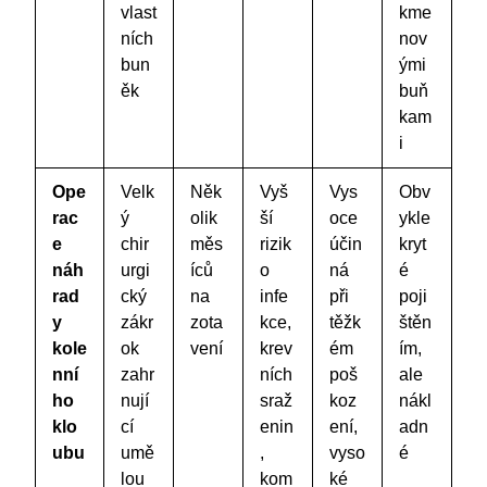
vlast
kme
ních
nov
bun
ými
ěk
buň
kam
i
Ope
Velk
Něk
Vyš
Vys
Obv
rac
ý
olik
ší
oce
ykle
e
chir
měs
rizik
účin
kryt
náh
urgi
íců
o
ná
é
rad
cký
na
infe
při
poji
y
zákr
zota
kce,
těžk
štěn
kole
ok
vení
krev
ém
ím,
nní
zahr
ních
poš
ale
ho
nují
sraž
koz
nákl
klo
cí
enin
ení,
adn
ubu
umě
,
vyso
é
lou
kom
ké