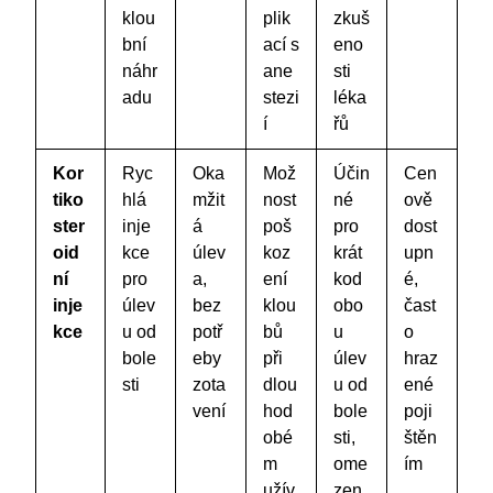
klou
plik
zkuš
bní
ací s
eno
náhr
ane
sti
adu
stezi
léka
í
řů
Kor
Ryc
Oka
Mož
Účin
Cen
tiko
hlá
mžit
nost
né
ově
ster
inje
á
poš
pro
dost
oid
kce
úlev
koz
krát
upn
ní
pro
a,
ení
kod
é,
inje
úlev
bez
klou
obo
čast
kce
u od
potř
bů
u
o
bole
eby
při
úlev
hraz
sti
zota
dlou
u od
ené
vení
hod
bole
poji
obé
sti,
štěn
m
ome
ím
užív
zen