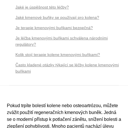
Jaké je úspěšnost této léčby?
Jaké kmenové buňky se používají pro kolena?
Je terapie kmenovými buňkami bezpečná?
Je léčba kmenovými buňkami schválena národními
regulátory?
Kolik stojí terapie kolene kmenovými buňkami?
Často kladené otázky týkající se léčby kolene kmenovými
buňkami
Pokud trpíte bolestí kolene nebo osteoartrózou, můžete
zvážit použití regeneračních kmenových buněk. Jedná
se o moderní přístup k potlačení zánětu, snížení bolesti a
zlepšení pohyblivosti. Mnoho pacientů nachází úlevu