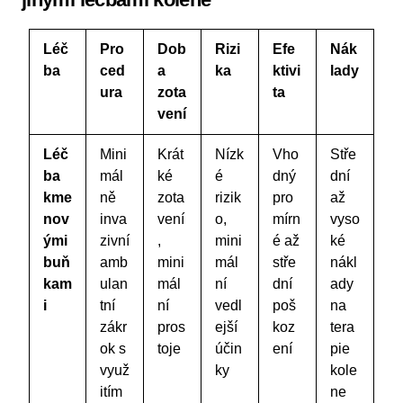
Léč
Pro
Dob
Rizi
Efe
Nák
ba
ced
a
ka
ktivi
lady
ura
zota
ta
vení
Léč
Mini
Krát
Nízk
Vho
Stře
ba
mál
ké
é
dný
dní
kme
ně
zota
rizik
pro
až
nov
inva
vení
o,
mírn
vyso
ými
zivní
,
mini
é až
ké
buň
amb
mini
mál
stře
nákl
kam
ulan
mál
ní
dní
ady
i
tní
ní
vedl
poš
na
zákr
pros
ejší
koz
tera
ok s
toje
účin
ení
pie
využ
ky
kole
itím
ne