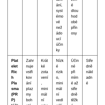
ání,
é
syst
dlou
émo
hod
vé
obé
než
přín
ádo
osy
ucí
účin
ky
Plat
Zahr
Krát
Nízk
Účin
Stře
elet
nuje
ké
é
né
dně
Ric
vstři
zota
rizik
při
nákl
h
kov
vení
o,
mírn
adn
Pla
ání
,
mini
é až
é
sma
plaz
mini
mál
stře
(PR
my
mál
ní
dně
P)
boh
ní
vedl
těžk