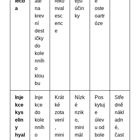
léčb
até
reko
ejší
é
a
na
nval
účin
oste
krev
esc
ky
oartr
ní
enc
óze
dest
e
ičky
do
kole
nníh
o
klou
bu
Inje
Inje
Krát
Nízk
Pos
Stře
kce
kce
ké
é
kytuj
dně
kys
do
zota
rizik
e
nákl
elin
kole
vení
o,
úlev
adn
y
nníh
,
mini
u od
é,
hyal
o
mini
mál
bole
čast