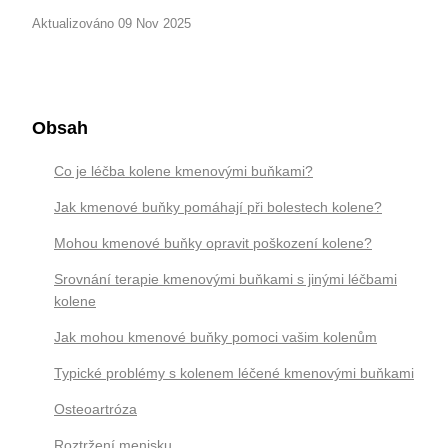
Aktualizováno 09 Nov 2025
Obsah
Co je léčba kolene kmenovými buňkami?
Jak kmenové buňky pomáhají při bolestech kolene?
Mohou kmenové buňky opravit poškození kolene?
Srovnání terapie kmenovými buňkami s jinými léčbami
kolene
Jak mohou kmenové buňky pomoci vašim kolenům
Typické problémy s kolenem léčené kmenovými buňkami
Osteoartróza
Roztržení menisku