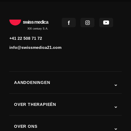
swiss medica
XXI century S.A.
+41 22 508 71 72
info@swissmedica21.com
AANDOENINGEN
Autisme
ALS
OVER THERAPIEËN
Herstel na een beroerte
Stamceltherapie studies
Multiple sclerose
Stamceltherapie
OVER ONS
Ziekte van Parkinson
Stamcelbehandelingsprocedure