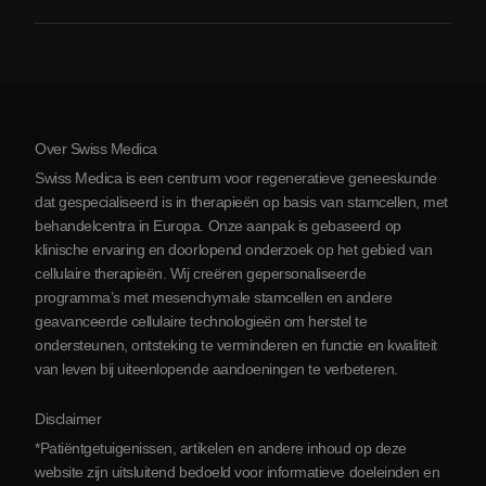
Over ons
Artritis
Kosten van stamceltherapie
Ervaringen
Bekijk alle aandoeningen
Mythes over stamcellen
Prijzen
Protocol
Over Swiss Medica
Over Servië
Swiss Medica is een centrum voor regeneratieve geneeskunde
Blog
dat gespecialiseerd is in therapieën op basis van stamcellen, met
behandelcentra in Europa. Onze aanpak is gebaseerd op
Partnerschap
klinische ervaring en doorlopend onderzoek op het gebied van
Contact opnemen
cellulaire therapieën. Wij creëren gepersonaliseerde
programma’s met mesenchymale stamcellen en andere
geavanceerde cellulaire technologieën om herstel te
ondersteunen, ontsteking te verminderen en functie en kwaliteit
van leven bij uiteenlopende aandoeningen te verbeteren.
Disclaimer
*Patiëntgetuigenissen, artikelen en andere inhoud op deze
website zijn uitsluitend bedoeld voor informatieve doeleinden en