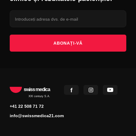
ABONAȚI-VĂ
swiss medica
XXI century S.A.
+41 22 508 71 72
info@swissmedica21.com