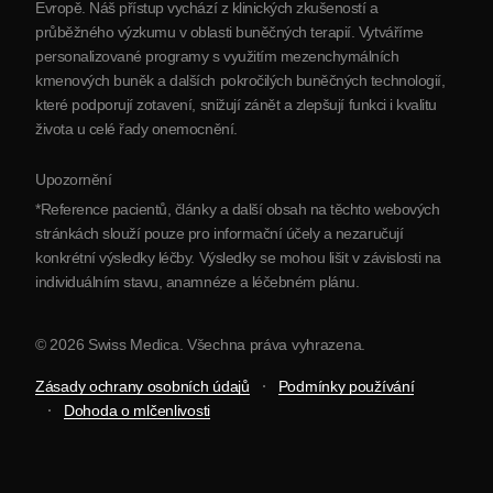
Evropě. Náš přístup vychází z klinických zkušeností a
Partnerství
průběžného výzkumu v oblasti buněčných terapií. Vytváříme
Kontaktujte nás
personalizované programy s využitím mezenchymálních
kmenových buněk a dalších pokročilých buněčných technologií,
které podporují zotavení, snižují zánět a zlepšují funkci i kvalitu
života u celé řady onemocnění.
Upozornění
*Reference pacientů, články a další obsah na těchto webových
stránkách slouží pouze pro informační účely a nezaručují
konkrétní výsledky léčby. Výsledky se mohou lišit v závislosti na
individuálním stavu, anamnéze a léčebném plánu.
© 2026 Swiss Medica. Všechna práva vyhrazena.
Zásady ochrany osobních údajů
Podmínky používání
Dohoda o mlčenlivosti