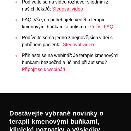
Podívejte se na video rozhovor s jedním z
našich lékařů:
Sledovat video
FAQ: Vše, co potřebujete vědět o terapii
kmenovými buňkami a autismu.
Přečíst FAQ
Podívejte se na jedno z nejnovějších videí s
příběhem pacienta:
Sledovat video
Přihlaste se na webinář: Je terapie kmenovými
buňkami bezpečná a účinná při autismu?
Připojit se k webináři
Dostávejte vybrané novinky o
terapii kmenovými buňkami,
klinické poznatky a výsledky