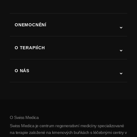
ONEMOCNĚNÍ
Autismus
ALS
O TERAPIÍCH
Zotavení po cévní mozkové příhodě
Studie o terapii kmenovými buňkami
Roztroušená skleróza
Terapie kmenovými buňkami
O NÁS
Parkinsonova choroba
Postup léčby kmenovými buňkami
O nás
Artritida
Náklady na terapii kmenovými buňkami
Reference
Zobrazit všechna onemocnění
Mýty o kmenových buňkách
Ceník
Protokol
O Swiss Medica
O Srbsku
Swiss Medica je centrum regenerativní medicíny specializované
Blog
na terapie založené na kmenových buňkách s léčebnými centry v