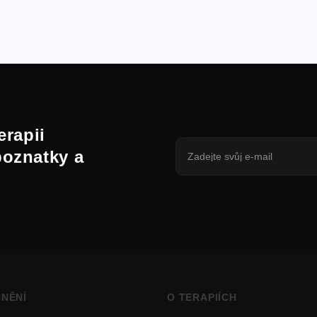
erapii
poznatky a
NĚNÍ
O TERAPIÍCH