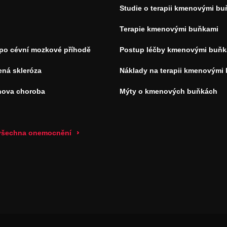
Studie o terapii kmenovými b
Terapie kmenovými buňkami
 po cévní mozkové příhodě
Postup léčby kmenovými buňk
ená skleróza
Náklady na terapii kmenovými
nova choroba
Mýty o kmenových buňkách
 všechna onemocnění