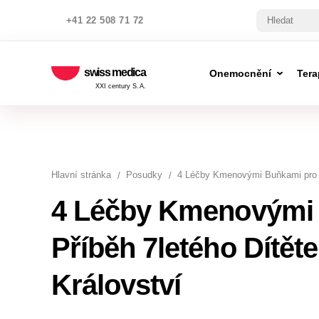
+41 22 508 71 72
swiss medica
Onemocnění
Tera
XXI century S.A.
Hlavní stránka
Posudky
4 Léčby Kmenovými Buňkami pro A
4 Léčby Kmenovými 
Příběh 7letého Dítět
Království