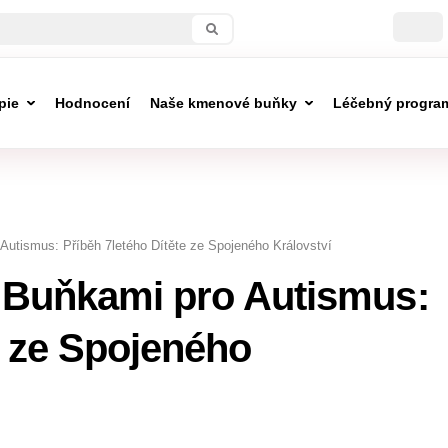
pie
Hodnocení
Naše kmenové buňky
Léčebný progra
utismus: Příběh 7letého Dítěte ze Spojeného Království
Buňkami pro Autismus:
e ze Spojeného