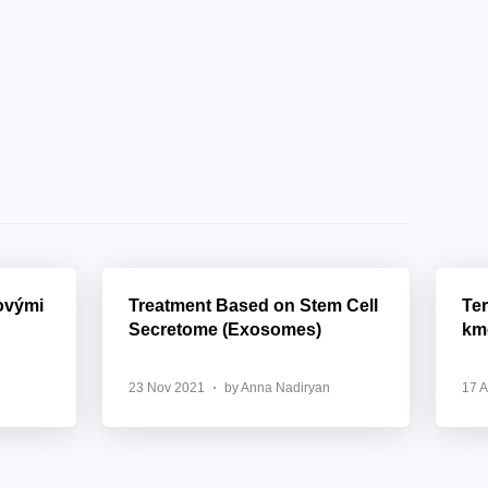
ovými
Treatment Based on Stem Cell
Ter
Secretome (Exosomes)
km
23 Nov 2021
by Anna Nadiryan
17 A