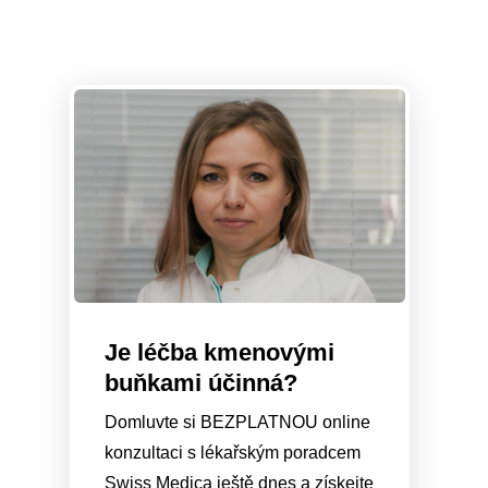
Je léčba kmenovými
buňkami účinná?
Domluvte si BEZPLATNOU online
konzultaci s lékařským poradcem
Swiss Medica ještě dnes a získejte