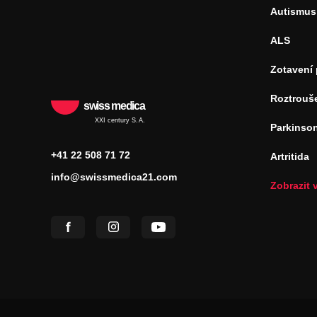
Autismus
ALS
Zotavení
Roztrouš
swiss medica
XXI century S.A.
Parkinso
+41 22 508 71 72
Artritida
info@swissmedica21.com
Zobrazit