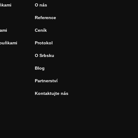
uňkami
O nás
Reference
ami
Ceník
 buňkami
Protokol
O Srbsku
Blog
Partnerství
Kontaktujte nás