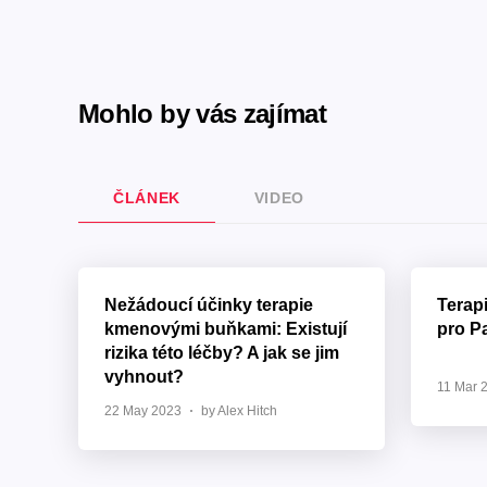
Mohlo by vás zajímat
ČLÁNEK
VIDEO
Nežádoucí účinky terapie
Terap
kmenovými buňkami: Existují
pro P
rizika této léčby? A jak se jim
vyhnout?
11 Mar 
22 May 2023
by Alex Hitch