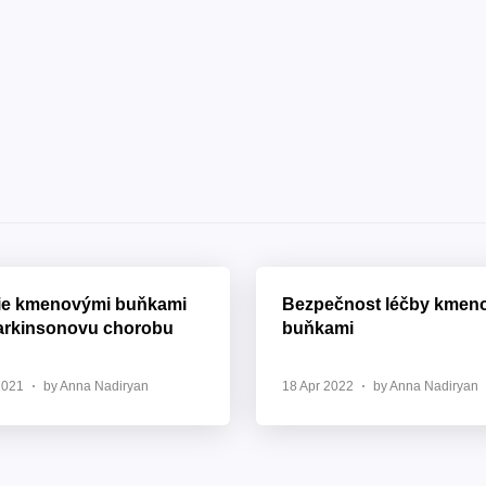
ie kmenovými buňkami
Bezpečnost léčby kmen
arkinsonovu chorobu
buňkami
2021
by Anna Nadiryan
18 Apr 2022
by Anna Nadiryan