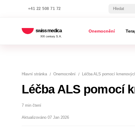
+41 22 508 71 72
swiss medica
Onemocnění
Tera
XXI century S.A.
Hlavní stránka
Onemocnění
Léčba ALS pomocí kmenovýc
Léčba ALS pomocí 
7 min čtení
Aktualizováno 07 Jan 2026