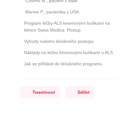
Cosimo M., pacient z Itálie
Marine P., pacientka z USA
Program léčby ALS kmenovými buňkami na
klinice Swiss Medica. Postup
Výhody našeho léčebného postupu
Náklady na léčbu kmenovými buňkami u ALS
Jak se přihlásit do léčebného programu
Tweetnout
Sdílet