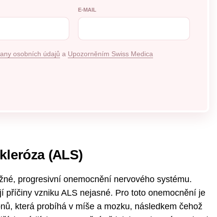
E-MAIL
any osobních údajů
a
Upozorněním Swiss Medica
skleróza (ALS)
žné, progresivní onemocnění nervového systému.
 příčiny vzniku ALS nejasné. Pro toto onemocnění je
onů, která probíhá v míše a mozku, následkem čehož