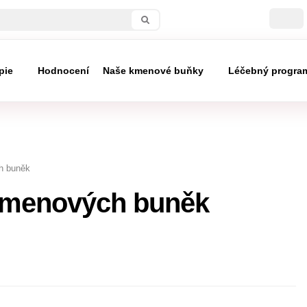
pie
Hodnocení
Naše kmenové buňky
Léčebný progra
h buněk
kmenových buněk