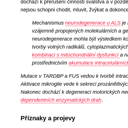
dochází k přerušení činnosti svalstva a v pozdě
nejsou schopni chodit, mluvit, žvýkat a dokonce
Mechanismus
neurodegenerace u ALS
je 
vzájemně propojených molekulárních a gen
neurodegenerace mohla být výsledkem ko
tvorby volných radikálů, cytoplazmatický
kombinaci s mitochondriální dysfunkcí
a n
prostřednictvím
akumulace intracelulárníc
Mutace v TARDBP a FUS vedou k tvorbě intracel
Aktivace mikroglie vede k sekreci prozánětlivýc
Nakonec dochází k degeneraci motorických ne
dependentních enzymatických drah
.
Příznaky a projevy