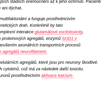
jších stádiích onemocnění až k jeho ochrnutí. Pacienti
 ani dýchat.
multifaktoriální a funguje prostřednictvím
etických drah. Konkrétně by tato
mplexní interakce
glutamátové excitotoxicity
,
ch proteinových agregátů, enzymů
SOD1 v
arušením axonálních transportních procesů
h agregátů neurofilament.
ulárních agregátů, které jsou pro neurony škodlivé.
h cytokinů, což má za následek další toxicitu.
uronů prostřednictvím
aktivace kalcium-