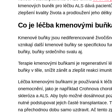
kmenových buněk pro léčbu ALS dává pacientů
zlepšení kvality života a prodloužení jeho délky
Co je léčba kmenovými buň
Kmenové buňky jsou nediferencované živočišné
vznikají další kmenové buňky se specifickou fun
buňky, buňky srdečního svalu aj.
Terapie kmenovými buňkami je regenerativní lé
buňky v těle, snížit zánět a zlepšit reakci imun
Léčba kmenovými buňkami je používaná k léčbě
onemocnění, jako je například Crohnova chorob
skleróza a ALS. Aby bylo možné dosáhnout poz
nutné podstupovat jejich časté transplantace. T
na přechodnou dobu samo uzdravit. Ač tento z