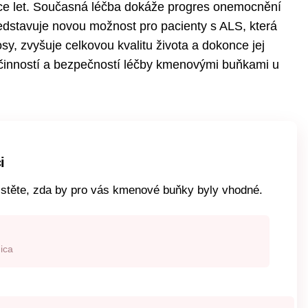
více let. Současná léčba dokáže progres onemocnění
dstavuje novou možnost pro pacienty s ALS, která
sy, zvyšuje celkovou kvalitu života a dokonce jej
účinností a bezpečností léčby kmenovými buňkami u
i
istěte, zda by pro vás kmenové buňky byly vhodné.
ica