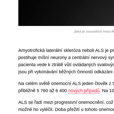
Jaká je souvislost mezi
Amyotrofická laterální skleróza neboli ALS je 
postihuje míšní neurony a centrální nervový s
pacienta vede k ztrátě vůlí ovládaných svalový
jsou při vykonávání běžných činností odkázáni 
Na celém světě onemocní ALS jeden člověk z 
přibližně 5 760 až 6 400
nových případů
. Na 1
ALS se řadí mezi progresivní onemocnění, což
možné ho vyléčit. Doba přežití u tohoto onemo