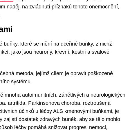
m naději na zvládnutí příznaků tohoto onemocnění,
.
kami
 buňky, které se mění na dceřiné buňky, z nichž
kcí, jako jsou neurony, krevní, kostní a svalové
čebná metoda, jejímž cílem je opravit poškozené
itního systému.
 mnoha autoimunitních, zánětlivých a neurologických
a, artritida, Parkinsonova choroba, roztroušená
itivních účinků u léčby ALS kmenovými buňkami, je
y zajistí dostatek zdravých buněk, aby se tělo mohlo
působ léčby pomáhá snižovat progresi nemoci,