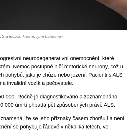
 ALS a léčbou kmenovými buňkami?
progresivní neurodegenerativní onemocnění, které
ystém. Nemoc postupně ničí motorické neurony, což u
ch pohybů, jako je chůze nebo jezení. Pacienti s ALS
na invalidní vozík a pečovatele.
50 000. Ročně je diagnostikováno a zaznamenáno
00 000 úmrtí připadá pět způsobených právě ALS.
 znamená, že se jeho příznaky časem zhoršují a není
cnění se pohybuje řádově v několika letech, ve