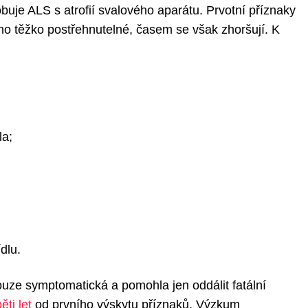
obuje ALS s atrofií svalového aparátu. Prvotní příznaky
o těžko postřehnutelné, časem se však zhoršují. K
la;
dlu.
ouze symptomatická a pomohla jen oddálit fatální
ěti let
od prvního výskytu příznaků. Výzkum