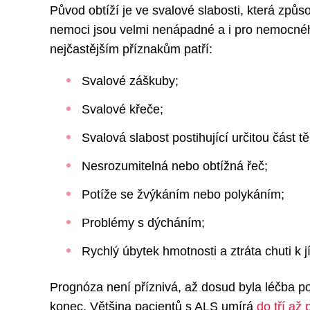
Původ obtíží je ve svalové slabosti, která způs
nemoci jsou velmi nenápadné a i pro nemocnéh
nejčastějším příznakům patří:
Svalové záškuby;
Svalové křeče;
Svalová slabost postihující určitou část tě
Nesrozumitelná nebo obtížná řeč;
Potíže se žvýkáním nebo polykáním;
Problémy s dýcháním;
Rychlý úbytek hmotnosti a ztráta chuti k jí
Prognóza není příznivá, až dosud byla léčba p
konec. Většina pacientů s ALS umírá
do tří až p