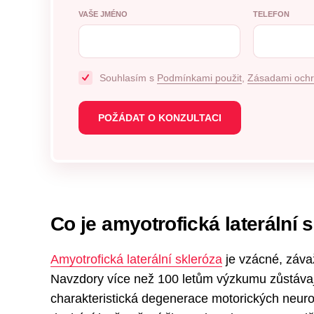
VAŠE JMÉNO
TELEFON
Souhlasím s
Podmínkami použit
,
Zásadami ochr
Co je amyotrofická laterální 
Amyotrofická laterální skleróza
je vzácné, záva
Navzdory více než 100 letům výzkumu zůstávají
charakteristická degenerace motorických neur