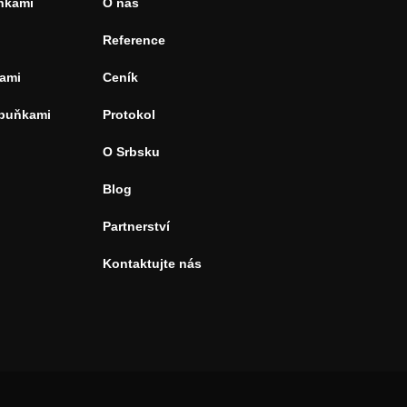
uňkami
O nás
Reference
ami
Ceník
 buňkami
Protokol
O Srbsku
Blog
Partnerství
Kontaktujte nás