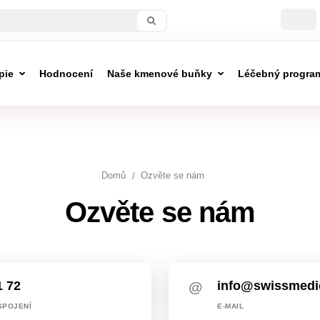
pie
Hodnocení
Naše kmenové buňky
Léčebný progra
Domů
Ozvěte se nám
Ozvěte se nám
1 72
info@swissmedi
SPOJENÍ
E-MAIL