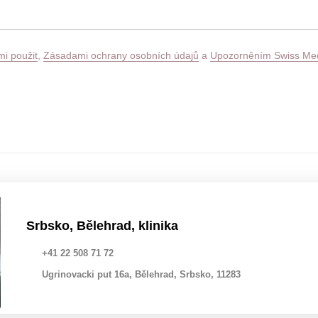
i použit
,
Zásadami ochrany osobních údajů
a
Upozorněním Swiss Me
Srbsko, Bělehrad, klinika
+41 22 508 71 72
Ugrinovacki put 16a, Bělehrad, Srbsko, 11283