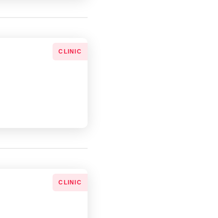
СLINIC
СLINIC