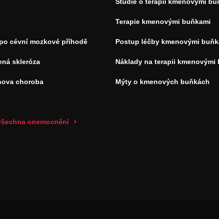
Studie o terapii kmenovými b
Terapie kmenovými buňkami
 po cévní mozkové příhodě
Postup léčby kmenovými buňk
ená skleróza
Náklady na terapii kmenovými
nova choroba
Mýty o kmenových buňkách
 všechna onemocnění