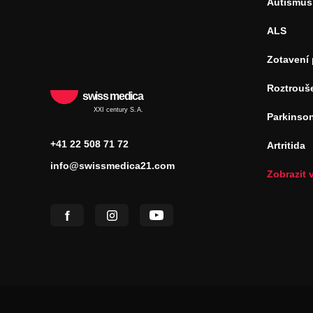
Autismus
ALS
Zotavení
Roztrouš
swiss medica
XXI century S.A.
Parkinso
+41 22 508 71 72
Artritida
info@swissmedica21.com
Zobrazit