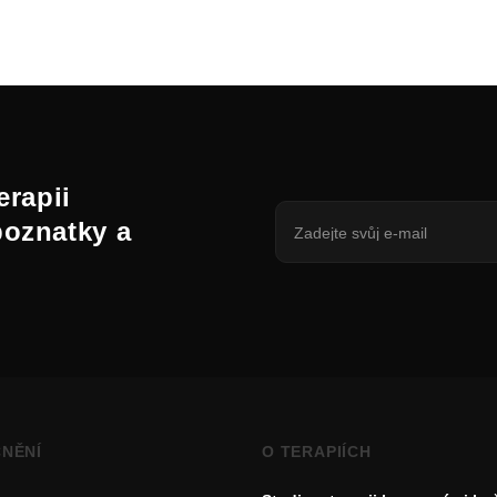
erapii
poznatky a
NĚNÍ
O TERAPIÍCH