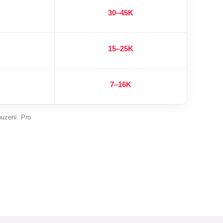
30–45K
15–25K
7–16K
ouzení. Pro