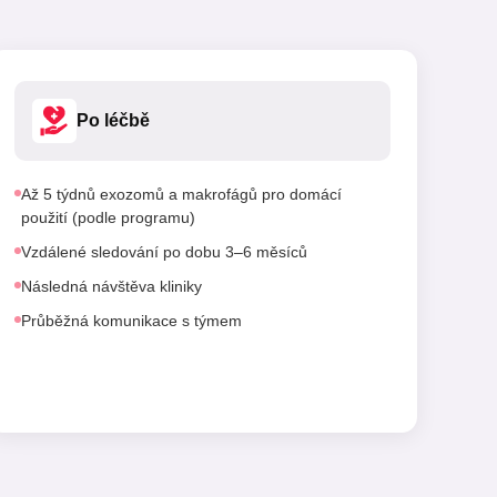
Po léčbě
Až 5 týdnů exozomů a makrofágů pro domácí
použití (podle programu)
Vzdálené sledování po dobu 3–6 měsíců
Následná návštěva kliniky
Průběžná komunikace s týmem