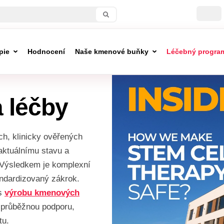
pie
Hodnocení
Naše kmenové buňky
Léčebný progra
 léčby
h, klinicky ověřených
 aktuálnímu stavu a
. Výsledkem je komplexní
andardizovaný zákrok.
es
výrobu kmenových
 průběžnou podporu,
tu.