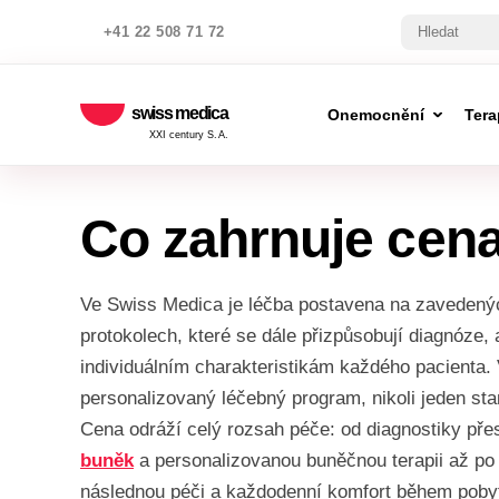
+41 22 508 71 72
swiss medica
Onemocnění
Tera
XXI century S.A.
Co zahrnuje cena
Ve Swiss Medica je léčba postavena na zavedenýc
protokolech, které se dále přizpůsobují diagnóze,
individuálním charakteristikám každého pacienta
personalizovaný léčebný program, nikoli jeden st
Cena odráží celý rozsah péče: od diagnostiky př
buněk
a personalizovanou buněčnou terapii až po
následnou péči a každodenní komfort během poby