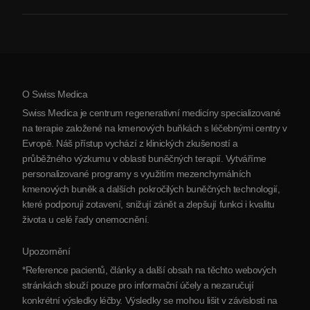
O nás
Artritida
Náklady na terapii kmenovými buňkami
Reference
Zobrazit všechna onemocnění
Mýty o kmenových buňkách
Ceník
Protokol
O Swiss Medica
O Srbsku
Swiss Medica je centrum regenerativní medicíny specializované
Blog
na terapie založené na kmenových buňkách s léčebnými centry v
Evropě. Náš přístup vychází z klinických zkušeností a
Partnerství
průběžného výzkumu v oblasti buněčných terapií. Vytváříme
Kontaktujte nás
personalizované programy s využitím mezenchymálních
kmenových buněk a dalších pokročilých buněčných technologií,
které podporují zotavení, snižují zánět a zlepšují funkci i kvalitu
života u celé řady onemocnění.
Upozornění
*Reference pacientů, články a další obsah na těchto webových
stránkách slouží pouze pro informační účely a nezaručují
konkrétní výsledky léčby. Výsledky se mohou lišit v závislosti na