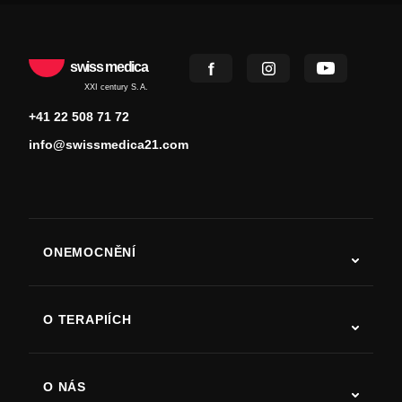
swiss medica
XXI century S.A.
+41 22 508 71 72
info@swissmedica21.com
ONEMOCNĚNÍ
Autismus
ALS
O TERAPIÍCH
Zotavení po cévní mozkové příhodě
Studie o terapii kmenovými buňkami
Roztroušená skleróza
Terapie kmenovými buňkami
O NÁS
Parkinsonova choroba
Postup léčby kmenovými buňkami